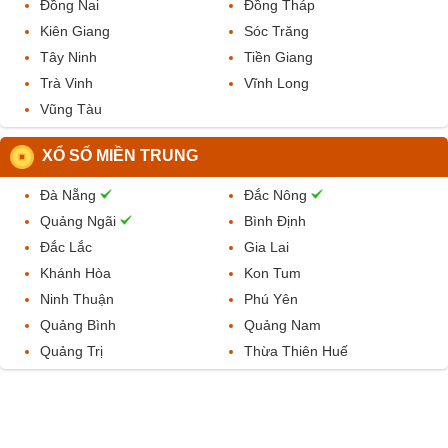
Đồng Nai
Đồng Tháp
Kiên Giang
Sóc Trăng
Tây Ninh
Tiền Giang
Trà Vinh
Vĩnh Long
Vũng Tàu
XỔ SỐ MIỀN TRUNG
Đà Nẵng
Đắc Nông
Quảng Ngãi
Bình Định
Đắc Lắc
Gia Lai
Khánh Hòa
Kon Tum
Ninh Thuận
Phú Yên
Quảng Bình
Quảng Nam
Quảng Trị
Thừa Thiên Huế