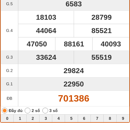
6583
G.5
18103
28799
44064
85521
G.4
47050
88161
40093
33624
55519
G.3
29824
G.2
22950
G.1
701386
ĐB
0
1
2
3
4
5
6
7
8
9