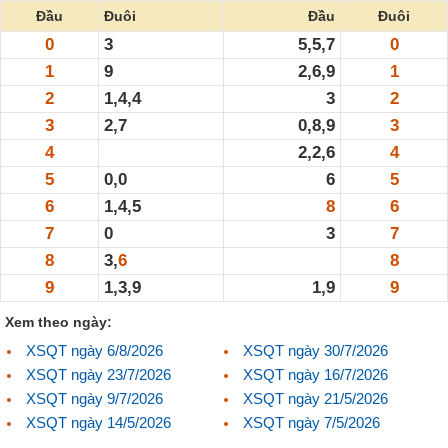
Đầu
Đuôi
Đầu
Đuôi
0
3
5,5,7
0
1
9
2,6,9
1
2
1,4,4
3
2
3
2,7
0,8,9
3
4
2,2,6
4
5
0,0
6
5
6
1,4,5
8
6
7
0
3
7
8
3,
6
8
9
1,3,9
1,9
9
Xem theo ngày:
XSQT ngày 6/8/2026
XSQT ngày 30/7/2026
XSQT ngày 23/7/2026
XSQT ngày 16/7/2026
XSQT ngày 9/7/2026
XSQT ngày 21/5/2026
XSQT ngày 14/5/2026
XSQT ngày 7/5/2026