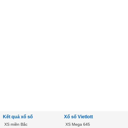
Kết quả xổ số
Xổ số Vietlott
XS miền Bắc
XS Mega 645