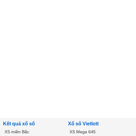
Kết quả xổ số
Xổ số Vietlott
XS miền Bắc
XS Mega 645