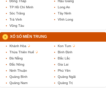
Đồng Tháp
Hậu Giang
TP Hồ Chí Minh
Long An
Sóc Trăng
Tây Ninh
Trà Vinh
Vĩnh Long
Vũng Tàu
XỔ SỐ MIỀN TRUNG
Khánh Hòa
Kon Tum
Thừa Thiên Huế
Bình Định
Đà Nẵng
Đắc Lắc
Đắc Nông
Gia Lai
Ninh Thuận
Phú Yên
Quảng Bình
Quảng Ngãi
Quảng Nam
Quảng Trị