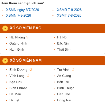
Xem thêm các tiện ích sau:
XSMN ngày 8/7/2026
XSMB 7-8-2026
XSMN 7-8-2026
XSMT 7-8-2026
XỔ SỐ MIỀN BẮC
Hải Phòng
Hà Nội
Quảng Ninh
Bắc Ninh
Nam Định
Thái Bình
XỔ SỐ MIỀN NAM
Bình Dương
Trà Vinh
Vĩnh Long
An Giang
Bạc Liêu
Bến Tre
Bình Phước
Bình Thuận
Cà Mau
Cần Thơ
Đà Lạt
Đồng Nai