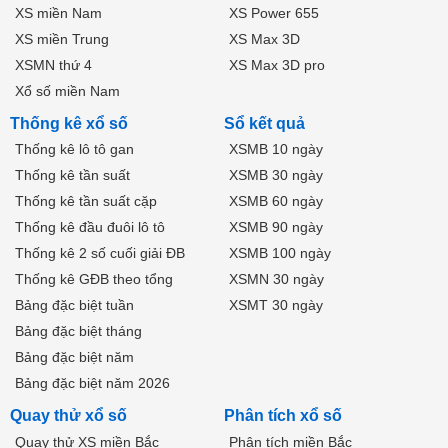
XS miền Nam
XS Power 655
XS miền Trung
XS Max 3D
XSMN thứ 4
XS Max 3D pro
Xổ số miền Nam
Thống kê xổ số
Sổ kết quả
Thống kê lô tô gan
XSMB 10 ngày
Thống kê tần suất
XSMB 30 ngày
Thống kê tần suất cặp
XSMB 60 ngày
Thống kê đầu đuôi lô tô
XSMB 90 ngày
Thống kê 2 số cuối giải ĐB
XSMB 100 ngày
Thống kê GĐB theo tổng
XSMN 30 ngày
Bảng đặc biệt tuần
XSMT 30 ngày
Bảng đặc biệt tháng
Bảng đặc biệt năm
Bảng đặc biệt năm 2026
Quay thử xổ số
Phân tích xổ số
Quay thử XS miền Bắc
Phân tích miền Bắc