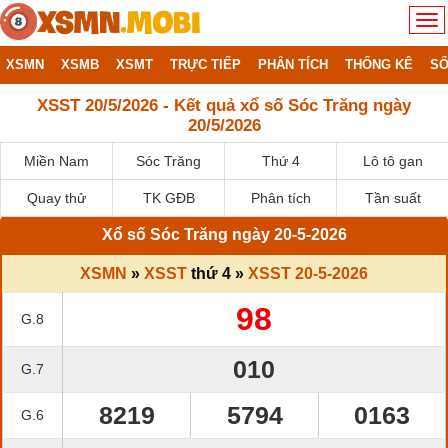
XSMN
XSMB
XSMT
TRỰC TIẾP
PHÂN TÍCH
THỐNG KÊ
SỔ
XSST 20/5/2026 - Kết quả xổ số Sóc Trăng ngày
20/5/2026
Miền Nam
Sóc Trăng
Thứ 4
Lô tô gan
Quay thử
TK GĐB
Phân tích
Tần suất
Xổ số Sóc Trăng ngày 20-5-2026
XSMN
»
XSST
thứ 4 »
XSST 20-5-2026
98
G.8
010
G.7
8219
5794
0163
G.6