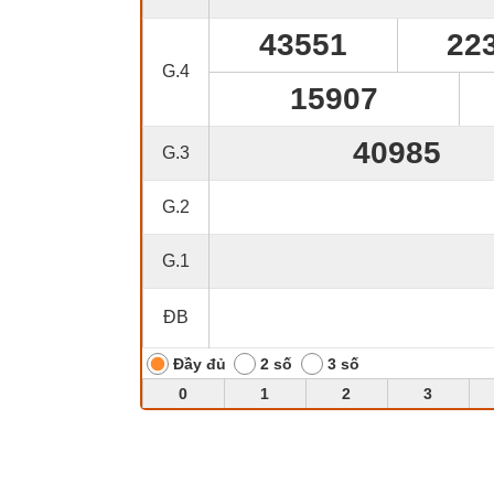
43551
22
G.4
15907
40985
G.3
G.2
G.1
ĐB
0
1
2
3