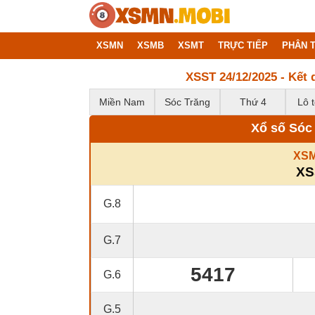
XSMN
XSMB
XSMT
TRỰC TIẾP
PHÂN T
XSST 24/12/2025 - Kết 
Miền Nam
Sóc Trăng
Thứ 4
Lô 
Xổ số Sóc
XS
XS
G.8
G.7
5417
G.6
G.5