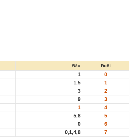
Đầu
Đuôi
1
0
1,5
1
3
2
9
3
1
4
5,8
5
0
6
0,1,4,8
7