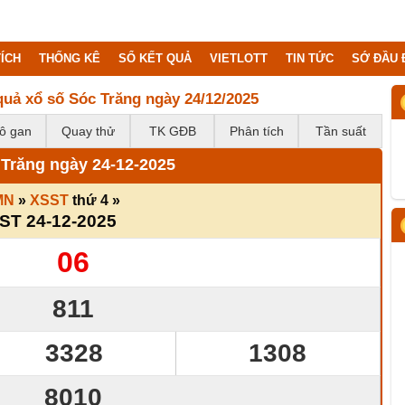
ÍCH
THỐNG KÊ
SỔ KẾT QUẢ
VIETLOTT
TIN TỨC
SỚ ĐẦU 
quả xổ số Sóc Trăng ngày 24/12/2025
tô gan
Quay thử
TK GĐB
Phân tích
Tần suất
 Trăng ngày 24-12-2025
MN
»
XSST
thứ 4 »
ST 24-12-2025
06
811
3328
1308
8010