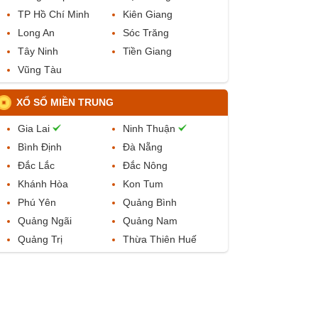
TP Hồ Chí Minh
Kiên Giang
Long An
Sóc Trăng
Tây Ninh
Tiền Giang
Vũng Tàu
XỔ SỐ MIỀN TRUNG
Gia Lai
Ninh Thuận
Bình Định
Đà Nẵng
Đắc Lắc
Đắc Nông
Khánh Hòa
Kon Tum
Phú Yên
Quảng Bình
Quảng Ngãi
Quảng Nam
Quảng Trị
Thừa Thiên Huế