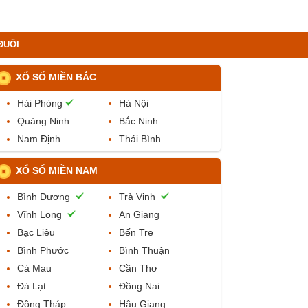
ĐUÔI
XỔ SỐ MIỀN BẮC
Hải Phòng
Hà Nội
Quảng Ninh
Bắc Ninh
Nam Định
Thái Bình
XỔ SỐ MIỀN NAM
Bình Dương
Trà Vinh
Vĩnh Long
An Giang
Bạc Liêu
Bến Tre
Bình Phước
Bình Thuận
Cà Mau
Cần Thơ
Đà Lạt
Đồng Nai
Đồng Tháp
Hậu Giang