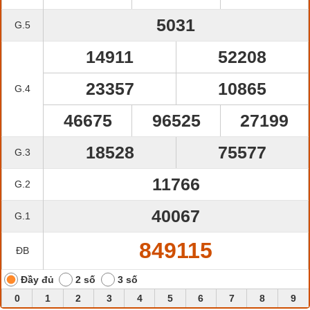
5031
G.5
14911
52208
23357
10865
G.4
46675
96525
27199
18528
75577
G.3
11766
G.2
40067
G.1
849115
ĐB
0
1
2
3
4
5
6
7
8
9