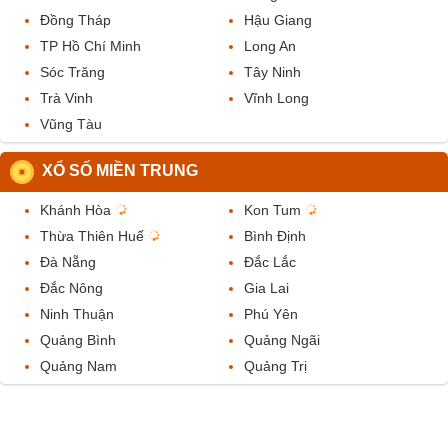
Đồng Tháp
Hậu Giang
TP Hồ Chí Minh
Long An
Sóc Trăng
Tây Ninh
Trà Vinh
Vĩnh Long
Vũng Tàu
XỔ SỐ MIỀN TRUNG
Khánh Hòa
Kon Tum
Thừa Thiên Huế
Bình Định
Đà Nẵng
Đắc Lắc
Đắc Nông
Gia Lai
Ninh Thuận
Phú Yên
Quảng Bình
Quảng Ngãi
Quảng Nam
Quảng Trị