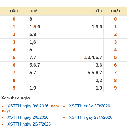
Đầu
Đuôi
Đầu
Đuôi
0
8
0
1
1,
5
,9
1,3,9
1
2
5,8
2
3
1,6
3
4
5
4
5
7,7
1
,2,4,6,7
5
6
5,6,7
3,6
6
7
5,7
5,5,6,7
7
8
0,2
8
9
1,9
1,9
9
Xem theo ngày:
XSTTH ngày 9/8/2026
XSTTH ngày 3/8/2026
(hôm
nay)
XSTTH ngày 2/8/2026
XSTTH ngày 27/7/2026
XSTTH ngày 26/7/2026