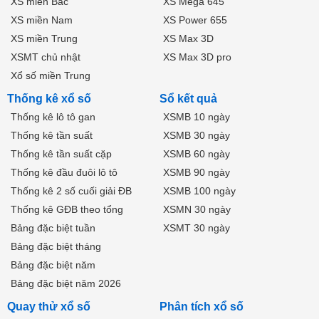
XS miền Bắc
XS Mega 645
XS miền Nam
XS Power 655
XS miền Trung
XS Max 3D
XSMT chủ nhật
XS Max 3D pro
Xổ số miền Trung
Thống kê xổ số
Sổ kết quả
Thống kê lô tô gan
XSMB 10 ngày
Thống kê tần suất
XSMB 30 ngày
Thống kê tần suất cặp
XSMB 60 ngày
Thống kê đầu đuôi lô tô
XSMB 90 ngày
Thống kê 2 số cuối giải ĐB
XSMB 100 ngày
Thống kê GĐB theo tổng
XSMN 30 ngày
Bảng đặc biệt tuần
XSMT 30 ngày
Bảng đặc biệt tháng
Bảng đặc biệt năm
Bảng đặc biệt năm 2026
Quay thử xổ số
Phân tích xổ số