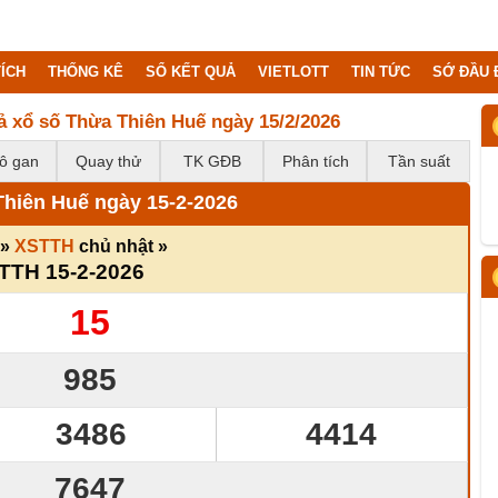
ÍCH
THỐNG KÊ
SỔ KẾT QUẢ
VIETLOTT
TIN TỨC
SỚ ĐẦU 
ả xổ số Thừa Thiên Huế ngày 15/2/2026
tô gan
Quay thử
TK GĐB
Phân tích
Tần suất
hiên Huế ngày 15-2-2026
»
XSTTH
chủ nhật »
TTH 15-2-2026
15
985
3486
4414
7647