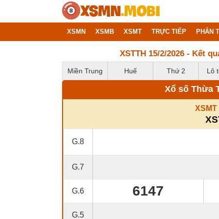
XSMN
XSMB
XSMT
TRỰC TIẾP
PHÂN T
XSTTH 15/2/2026 - Kết qu
Miền Trung
Huế
Thứ 2
Lô 
Xổ số Thừa T
XSMT
XS
G.8
G.7
6147
G.6
G.5