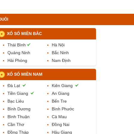
ĐUÔI
XỔ SỐ MIỀN BẮC
Thái Bình
Hà Nội
Quảng Ninh
Bắc Ninh
Hải Phòng
Nam Định
XỔ SỐ MIỀN NAM
Đà Lạt
Kiên Giang
Tiền Giang
An Giang
Bạc Liêu
Bến Tre
Bình Dương
Bình Phước
Bình Thuận
Cà Mau
Cần Thơ
Đồng Nai
Đồng Tháp
Hậu Giang