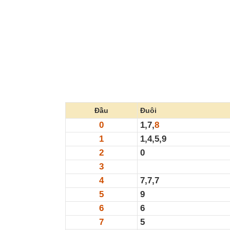
Đầu
Đuôi
0
1,7,
8
1
1,4,5,9
2
0
3
4
7,7,7
5
9
6
6
7
5