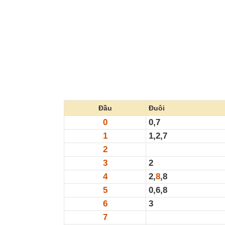
Đầu
Đuôi
0
0,7
1
1,2,7
2
3
2
4
2,
8
,8
5
0,6,8
6
3
7