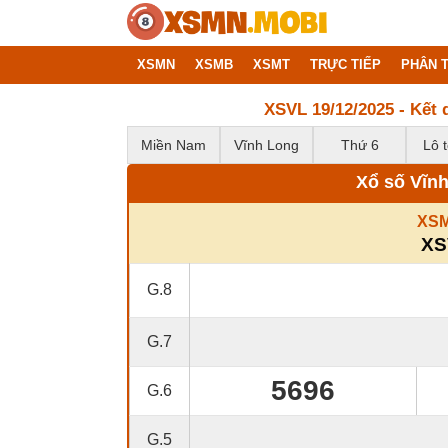
XSMN
XSMB
XSMT
TRỰC TIẾP
PHÂN T
XSVL 19/12/2025 - Kết 
Miền Nam
Vĩnh Long
Thứ 6
Lô 
Xổ số Vĩn
XS
XS
G.8
G.7
5696
G.6
G.5