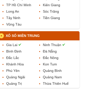
TP Hồ Chí Minh
Kiên Giang
Long An
Sóc Trăng
Tây Ninh
Tiền Giang
Vũng Tàu
XỔ SỐ MIỀN TRUNG
Gia Lai
Ninh Thuận
Bình Định
Đà Nẵng
Đắc Lắc
Đắc Nông
Khánh Hòa
Kon Tum
Phú Yên
Quảng Bình
Quảng Ngãi
Quảng Nam
Quảng Trị
Thừa Thiên Huế