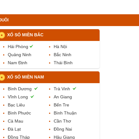
ĐUÔI
XỔ SỐ MIỀN BẮC
Hải Phòng
Hà Nội
Quảng Ninh
Bắc Ninh
Nam Định
Thái Bình
XỔ SỐ MIỀN NAM
Bình Dương
Trà Vinh
Vĩnh Long
An Giang
Bạc Liêu
Bến Tre
Bình Phước
Bình Thuận
Cà Mau
Cần Thơ
Đà Lạt
Đồng Nai
Đồng Tháp
Hậu Giang