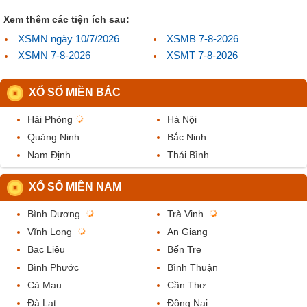
Xem thêm các tiện ích sau:
XSMN ngày 10/7/2026
XSMB 7-8-2026
XSMN 7-8-2026
XSMT 7-8-2026
XỔ SỐ MIỀN BẮC
Hải Phòng
Hà Nội
Quảng Ninh
Bắc Ninh
Nam Định
Thái Bình
XỔ SỐ MIỀN NAM
Bình Dương
Trà Vinh
Vĩnh Long
An Giang
Bạc Liêu
Bến Tre
Bình Phước
Bình Thuận
Cà Mau
Cần Thơ
Đà Lạt
Đồng Nai