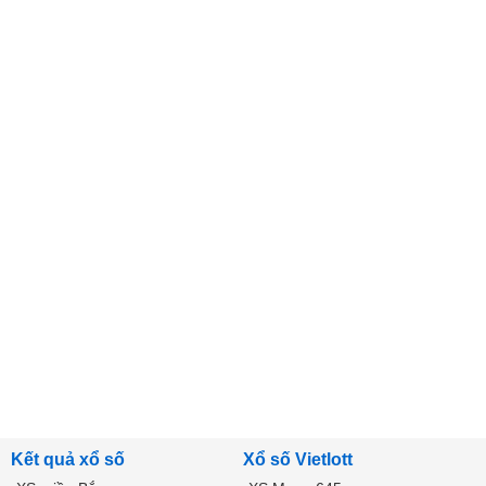
Kết quả xổ số
Xổ số Vietlott