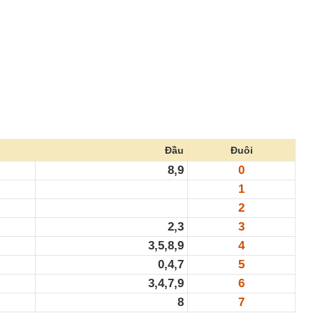
Đầu
Đuôi
8,9
0
1
2
2,3
3
3,5,8,9
4
0,4,7
5
3,4,7,9
6
8
7