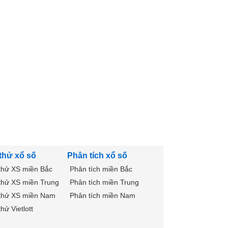
thử xổ số
Phân tích xổ số
thử XS miền Bắc
Phân tích miền Bắc
thử XS miền Trung
Phân tích miền Trung
thử XS miền Nam
Phân tích miền Nam
hử Vietlott