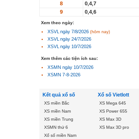
8
0,4,7
9
0,4,6
Xem theo ngày:
XSVL ngày 7/8/2026
(hôm nay)
XSVL ngày 24/7/2026
XSVL ngày 10/7/2026
Xem thêm các tiện ích sau:
XSMN ngày 10/7/2026
XSMN 7-8-2026
Kết quả xổ số
Xổ số Vietlott
XS miền Bắc
XS Mega 645
XS miền Nam
XS Power 655
XS miền Trung
XS Max 3D
XSMN thứ 6
XS Max 3D pro
Xổ số miền Nam