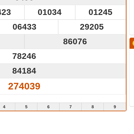
423
01034
01245
06433
29205
86076
78246
84184
274039
4
5
6
7
8
9