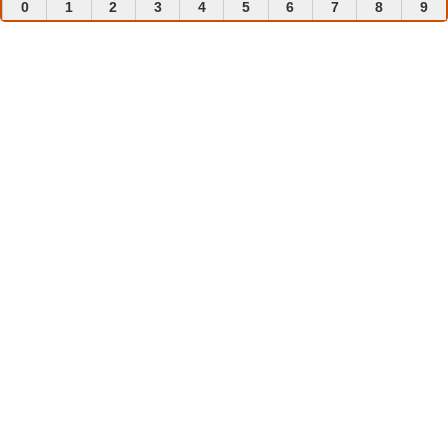
0
1
2
3
4
5
6
7
8
9