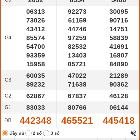
06313
92273
30095
73026
61159
90716
43412
44746
14751
85574
97259
58839
G4
54700
82532
41691
93359
13403
16807
15958
05721
84890
60035
47022
21289
G3
89232
71638
90362
62867
67837
46128
G2
83033
80766
06144
G1
442348
465521
445418
ĐB