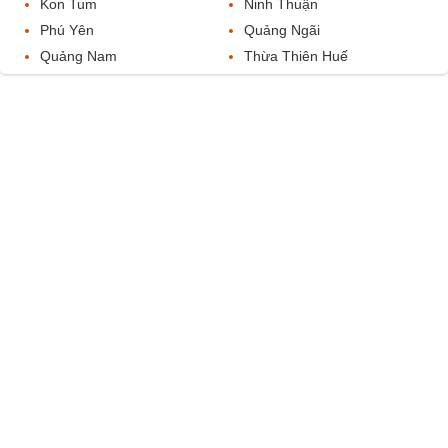
Kon Tum
Ninh Thuận
Phú Yên
Quảng Ngãi
Quảng Nam
Thừa Thiên Huế