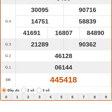
30095
90716
14751
58839
G.4
41691
16807
84890
21289
90362
G.3
46128
G.2
06144
G.1
445418
ĐB
0
1
2
3
4
5
6
7
8
9