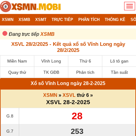
XSMN
XSMB
XSMT
TRỰC TIẾP
PHÂN TÍCH
THỐNG KÊ
SỔ
Đang trực tiếp
XSMB
XSVL 28/2/2025 - Kết quả xổ số Vĩnh Long ngày
28/2/2025
Miền Nam
Vĩnh Long
Thứ 6
Lô tô gan
Quay thử
TK GĐB
Phân tích
Tần suất
Xổ số Vĩnh Long ngày 28-2-2025
XSMN
»
XSVL
thứ 6 »
XSVL 28-2-2025
28
G.8
253
G.7