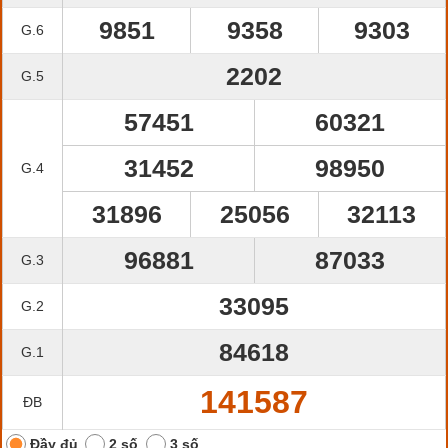
9851
9358
9303
G.6
2202
G.5
57451
60321
31452
98950
G.4
31896
25056
32113
96881
87033
G.3
33095
G.2
84618
G.1
141587
ĐB