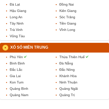
Đà Lạt
Đồng Nai
Hậu Giang
Kiên Giang
Long An
Sóc Trăng
Tây Ninh
Tiền Giang
Trà Vinh
Vĩnh Long
Vũng Tàu
XỔ SỐ MIỀN TRUNG
Phú Yên
Thừa Thiên Huế
Bình Định
Đà Nẵng
Đắc Lắc
Đắc Nông
Gia Lai
Khánh Hòa
Kon Tum
Ninh Thuận
Quảng Bình
Quảng Ngãi
Quảng Nam
Quảng Trị