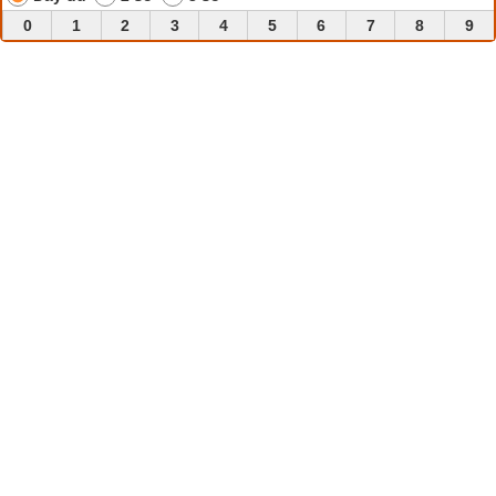
0
1
2
3
4
5
6
7
8
9