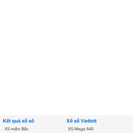
Kết quả xổ số
Xổ số Vietlott
XS miền Bắc
XS Mega 645