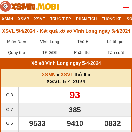
XSMN
XSMB
XSMT
TRỰC TIẾP
PHÂN TÍCH
THỐNG KÊ
SỔ
XSVL 5/4/2024 - Kết quả xổ số Vĩnh Long ngày 5/4/2024
Miền Nam
Vĩnh Long
Thứ 6
Lô tô gan
Quay thử
TK GĐB
Phân tích
Tần suất
Xổ số Vĩnh Long ngày 5-4-2024
XSMN
»
XSVL
thứ 6 »
XSVL 5-4-2024
93
G.8
385
G.7
9533
9410
0832
G.6