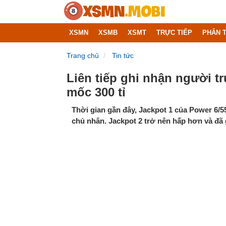
XSMN
XSMB
XSMT
TRỰC TIẾP
PHÂN T
Trang chủ
Tin tức
Liên tiếp ghi nhận người t
mốc 300 tỉ
Thời gian gần đây, Jackpot 1 của Power 6/5
chủ nhân. Jackpot 2 trở nên hấp hơn và đã 