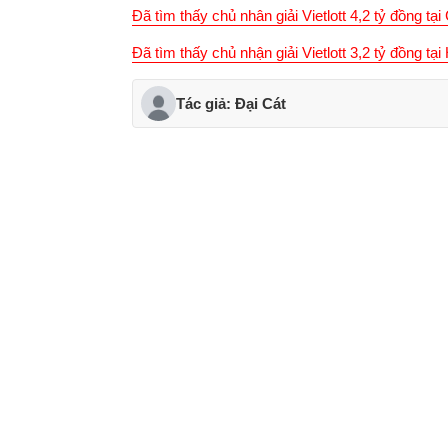
Đã tìm thấy chủ nhân giải Vietlott 4,2 tỷ đồng t
Đã tìm thấy chủ nhận giải Vietlott 3,2 tỷ đồng tạ
Tác giả: Đại Cát