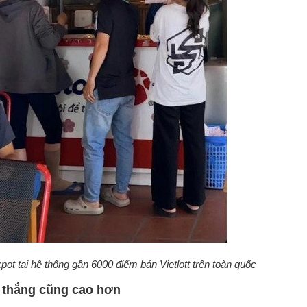
t tại hệ thống gần 6000 điểm bán Vietlott trên toàn quốc
 lệ thắng cũng cao hơn