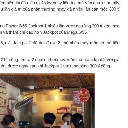
ểm hiện tại đã diễn ra 48 kỳ quay liên tục mà vẫn chưa tìm thấy
 lần giá trị của phần thưởng ngày đã nhiều lần cán mốc 300 tỉ
ưởng Power 6/55 Jackpot 1 nhiều lần vượt ngưỡng 300 tỉ kéo theo
 dẫn và thậm chí cao hơn Jackpot của Mega 6/55.
5, giải Jackpot 2 đã tìm được 2 chủ nhân may mắn với số tiền
1014 cũng tìm ra 2 người chơi may mắn trúng Jackpot 2 với giá
ã đạt được ngay sau khi Jackpot 1 vượt ngưỡng 300 tỉ đồng.