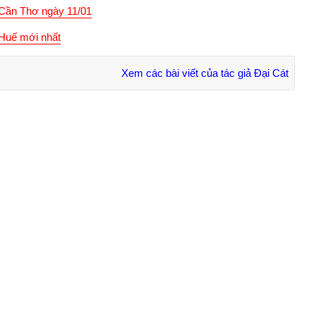
ại Cần Thơ ngày 11/01
i Huế mới nhất
Xem các bài viết của tác giả Đại Cát