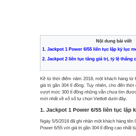
Nội dung bài viết
1. Jackpot 1 Power 6/55 liên tục lập kỷ lục 
2. Jackpot 2 liên tục tăng giá trị, tỷ lệ thắn
Kề từ thời điểm năm 2018, một khách hàng từ H
giá trị gần 304 tỉ đồng. Tuy nhiên, cho đến thời
vượt mức 300 tỉ đồng những vẫn chưa tìm đượ
mới nhất về xổ số tự chọn Vietlott dưới đây.
1. Jackpot 1 Power 6/55 liên tục lập
Ngày 5/5/2018 đã ghi nhận một khách hàng tên 
Power 6/55 với giá trị gần 304 tỉ đồng cao nhất t