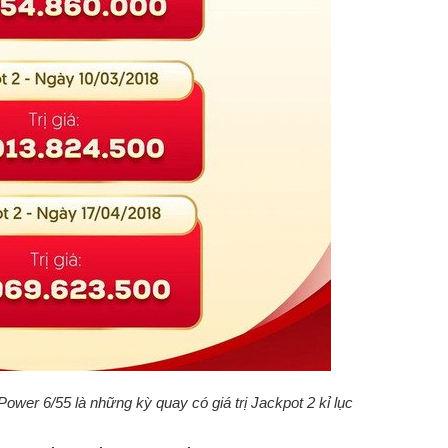
wer 6/55 là những kỳ quay có giá trị Jackpot 2 kỉ lục