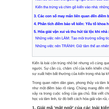
Kiến tha trứng và chim gõ kiến vào nhà: nhữn
3. Các con số may mắn liên quan đến điềm 
4. Phân tích điềm báo về kiến: Yếu tố khoa 
5. Hóa giải vận xui và thu hút tài lộc khi nhà
Những việc nên LÀM: Tạo môi trường sống tí
Những việc nên TRÁNH: Giữ tâm thế an nhiê
Kiến là loài côn trùng nhỏ bé nhưng vô cùng q
người. Sự cần cù, chăm chỉ của kiến khiến chún
sự xuất hiện bất thường của kiến trong nhà lại 
Trong quan niệm dân gian, phong thủy và tâm l
như một điềm báo rõ ràng. Chúng mang đến nhữn
xảy ra trong cuộc sống của gia chủ. Bài viết ch
học và tâm linh, từ đó biết cách hóa giải vận rủi
1. Giải mã 'mật ngữ' của các loài kiế