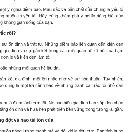
một ý nghĩa điềm báo. Màu sắc và bản chất của chúng là yếu tố
úng muốn truyền tải. Hãy cùng khám phá ý nghĩa riêng biệt của
ong không gian sống của bạn.
ắc rối?
ho sự ổn định và trật tự. Những điềm báo liên quan đến kiến đen
g gia đình và sự gắn kết trong các mối quan hệ xã hội của bạn.
 đơn lẻ và kiến đen làm tổ.
oặc những mối quan hệ lâu dài.
gắn kết gia đình, một lời nhắc nhở về sự hòa thuận. Tuy nhiên,
đó cũng là một lời cảnh báo về những tranh cãi, rắc rối nhỏ cần
em là điềm lành cực tốt. Nó báo hiệu gia đình bạn sắp đón nhận
 tảng ổn định và hứa hẹn phát triển bền vững trong tương lai gần.
g đột và hao tài tốn của
 nguồn năng lượng mạnh mẽ và đôi khi là tiêu cực. Bản tính hung