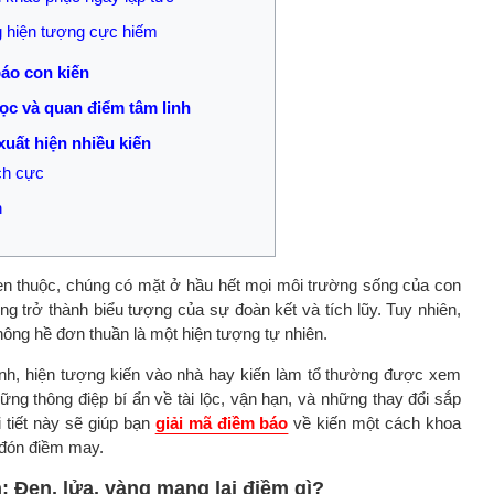
g hiện tượng cực hiếm
báo con kiến
học và quan điểm tâm linh
 xuất hiện nhiều kiến
ch cực
n
uen thuộc, chúng có mặt ở hầu hết mọi môi trường sống của con
g trở thành biểu tượng của sự đoàn kết và tích lũy. Tuy nhiên,
không hề đơn thuần là một hiện tượng tự nhiên.
inh, hiện tượng kiến vào nhà hay kiến làm tổ thường được xem
g thông điệp bí ẩn về tài lộc, vận hạn, và những thay đổi sắp
i tiết này sẽ giúp bạn
giải mã điềm báo
về kiến một cách khoa
, đón điềm may.
n: Đen, lửa, vàng mang lại điềm gì?