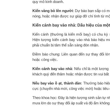
quy mô kinh doanh.
Kiến vàng bò lên người
: Dự báo bạn sắp có mộ
nóng, hoặc nhận được sự giúp đỡ chí tình từ mộ
Kiến cánh bay vào nhà: Dấu hiệu của một 
Kiến cánh (thường là kiến mối bay) có chu kỳ 
Hiện tượng kiến cánh bay vào nhà báo hiệu một
phải chuẩn bị tâm thế sẵn sàng đón nhận.
Điềm báo chung: Liên quan đến sự thay đổi lớ
hoặc công việc.
Kiến cánh bay vào nhà
: Nếu chỉ là một lượng 
khách quý đến thăm hoặc nhận được tin vui bất
Nếu bay vào ồ ạt, thành đàn
: Thường báo hiệu
cực (chuyển nhà mới, công việc mới) hoặc tiêu c
Theo khoa học: Đây là hiện tượng sinh sản tự n
mưa lớn do sự thay đổi áp suất và độ ẩm không 