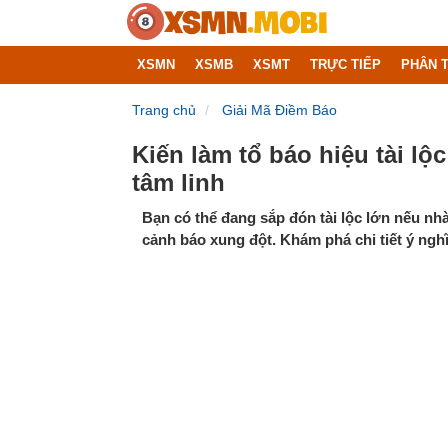
XSMN
XSMB
XSMT
TRỰC TIẾP
PHÂN T
Trang chủ
Giải Mã Điềm Báo
Kiến làm tổ báo hiệu tài lộ
tâm linh
Bạn có thể đang sắp đón tài lộc lớn nếu nhà 
cảnh báo xung đột. Khám phá chi tiết ý nghĩa