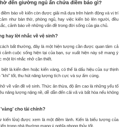
n thờ đến giường ngủ ẩn chứa điềm báo gì?
điềm báo về kiến còn được giải mã dựa trên hành động và vị trí
 cảm như bàn thờ, phòng ngủ, hay việc kiến bò lên người, đều
ắc, cảnh báo về những vấn đề trong đời sống của gia chủ.
ng hay lời nhắc về vệ sinh?
 cách bất thường, đây là một hiện tượng cần được quan tâm cả
i cảnh cuộc sống hiện tại của bạn, sự xuất hiện này sẽ mang ý
ặc một lời nhắc nhở cần thiết.
 biệt là kiến đen hoặc kiến vàng, có thể là dấu hiệu của sự thịnh
 "khí" tốt, thu hút năng lượng tích cực và sự ấm cúng.
ắc nhở về vấn đề vệ sinh. Thức ăn thừa, độ ẩm cao là những yếu tố
hiều năng lượng nặng nề, dễ dẫn đến cãi vã và bất hòa nếu không
 'vàng' cho tài chính?
rừ kiến lửa) được xem là một điềm lành. Kiến là biểu tượng của
 kiến trong nhà thường mang ý nghĩa phong thủy tốt.