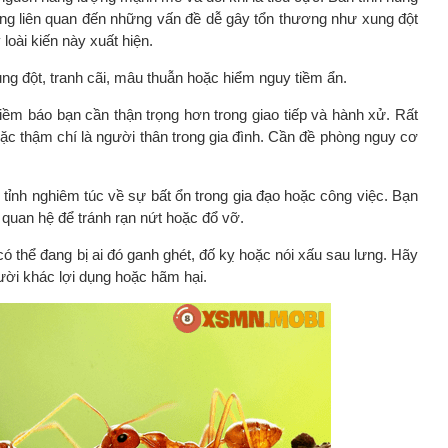
ng liên quan đến những vấn đề dễ gây tổn thương như xung đột
 loài kiến này xuất hiện.
 đột, tranh cãi, mâu thuẫn hoặc hiểm nguy tiềm ẩn.
điềm báo bạn cần thận trọng hơn trong giao tiếp và hành xử. Rất
ặc thậm chí là người thân trong gia đình. Cần đề phòng nguy cơ
h tỉnh nghiêm túc về sự bất ổn trong gia đạo hoặc công việc. Bạn
quan hệ để tránh rạn nứt hoặc đổ vỡ.
ó thể đang bị ai đó ganh ghét, đố kỵ hoặc nói xấu sau lưng. Hãy
người khác lợi dụng hoặc hãm hại.