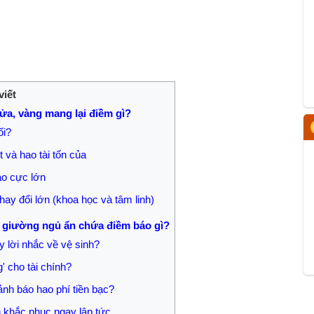
viết
 lửa, vàng mang lại điềm gì?
ối?
 và hao tài tốn của
ào cực lớn
ay đổi lớn (khoa học và tâm linh)
ến giường ngủ ẩn chứa điềm báo gì?
y lời nhắc về vệ sinh?
' cho tài chính?
ảnh báo hao phí tiền bạc?
 khắc phục ngay lập tức