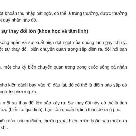
t khoản thu nhập bất ngờ, có thể là trúng thưởng, được thưởng
t quý nhân nào đó.
sự thay đổi lớn (khoa học và tâm linh)
sống ngắn và sự xuất hiện đột ngột của chúng luôn gây chú ý.
 sự thay đổi, biến chuyển quan trọng sắp diễn ra, đòi hỏi bạn
n, một chu kỳ biến chuyển quan trọng trong cuộc sống cá nhân
nhỏ kiến cánh bay vào rồi đậu lại, đó có thể là điềm báo sắp có
 ngờ từ phương xa.
 một sự thay đổi lớn sắp xảy ra. Sự thay đổi này có thể là tích
ực (biến cố gia đình), bạn cần chuẩn bị tinh thần để ứng phó.
hiên của loài mối/kiến, thường xuất hiện trước hoặc sau một cơn
khí.