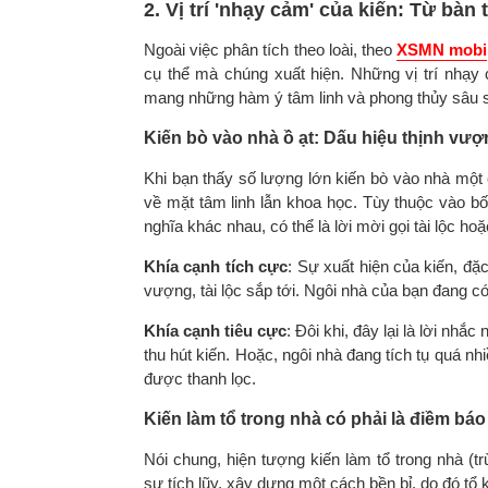
2. Vị trí 'nhạy cảm' của kiến: Từ bà
Ngoài việc phân tích theo loài, theo
XSMN mobi
cụ thể mà chúng xuất hiện. Những vị trí nhạy
mang những hàm ý tâm linh và phong thủy sâu s
Kiến bò vào nhà ồ ạt: Dấu hiệu thịnh vượ
Khi bạn thấy số lượng lớn kiến bò vào nhà một
về mặt tâm linh lẫn khoa học. Tùy thuộc vào bố
nghĩa khác nhau, có thể là lời mời gọi tài lộc ho
Khía cạnh tích cực
: Sự xuất hiện của kiến, đặc
vượng, tài lộc sắp tới. Ngôi nhà của bạn đang có
Khía cạnh tiêu cực
: Đôi khi, đây lại là lời nh
thu hút kiến. Hoặc, ngôi nhà đang tích tụ quá n
được thanh lọc.
Kiến làm tổ trong nhà có phải là điềm báo
Nói chung, hiện tượng kiến làm tổ trong nhà (t
sự tích lũy, xây dựng một cách bền bỉ, do đó tổ