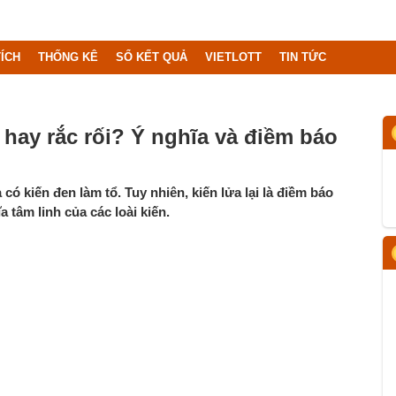
ÍCH
THỐNG KÊ
SỔ KẾT QUẢ
VIETLOTT
TIN TỨC
c hay rắc rối? Ý nghĩa và điềm báo
có kiến đen làm tổ. Tuy nhiên, kiến lửa lại là điềm báo
 tâm linh của các loài kiến.