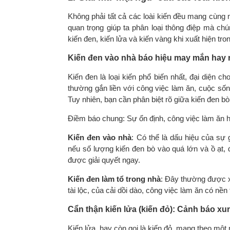
Không phải tất cả các loài kiến đều mang cùng 
quan trọng giúp ta phân loại thông điệp mà ch
kiến đen, kiến lửa và kiến vàng khi xuất hiện tr
Kiến đen vào nhà báo hiệu may mắn hay r
Kiến đen là loại kiến phổ biến nhất, đại diện c
thường gắn liền với công việc làm ăn, cuộc sốn
Tuy nhiên, bạn cần phân biệt rõ giữa kiến đen bò
Điềm báo chung: Sự ổn định, công việc làm ăn h
Kiến đen vào nhà
: Có thể là dấu hiệu của sự 
nếu số lượng kiến đen bò vào quá lớn và ồ ạt, 
được giải quyết ngay.
Kiến đen làm tổ trong nhà
: Đây thường được x
tài lộc, của cải dồi dào, công việc làm ăn có nền
Cẩn thận kiến lửa (kiến đỏ): Cảnh báo xun
Kiến lửa, hay còn gọi là kiến đỏ, mang theo một