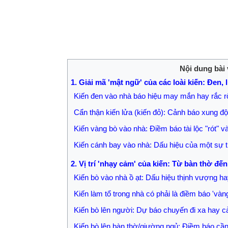
Nội dung bài 
1. Giải mã 'mật ngữ' của các loài kiến: Đen,
Kiến đen vào nhà báo hiệu may mắn hay rắc r
Cẩn thận kiến lửa (kiến đỏ): Cảnh báo xung đột
Kiến vàng bò vào nhà: Điềm báo tài lộc "rót" v
Kiến cánh bay vào nhà: Dấu hiệu của một sự th
2. Vị trí 'nhạy cảm' của kiến: Từ bàn thờ đ
Kiến bò vào nhà ồ ạt: Dấu hiệu thịnh vượng ha
Kiến làm tổ trong nhà có phải là điềm báo 'vàng
Kiến bò lên người: Dự báo chuyến đi xa hay c
Kiến bò lên bàn thờ/giường ngủ: Điềm báo cần