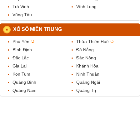
Trà Vinh
Vĩnh Long
Vũng Tàu
XỔ SỐ MIỀN TRUNG
Phú Yên
Thừa Thiên Huế
Bình Định
Đà Nẵng
Đắc Lắc
Đắc Nông
Gia Lai
Khánh Hòa
Kon Tum
Ninh Thuận
Quảng Bình
Quảng Ngãi
Quảng Nam
Quảng Trị