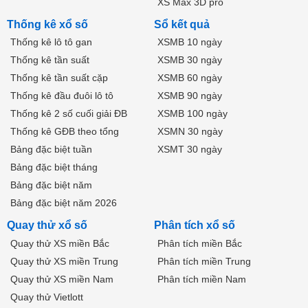
XS Max 3D pro
Thống kê xổ số
Sổ kết quả
Thống kê lô tô gan
XSMB 10 ngày
Thống kê tần suất
XSMB 30 ngày
Thống kê tần suất cặp
XSMB 60 ngày
Thống kê đầu đuôi lô tô
XSMB 90 ngày
Thống kê 2 số cuối giải ĐB
XSMB 100 ngày
Thống kê GĐB theo tổng
XSMN 30 ngày
Bảng đặc biệt tuần
XSMT 30 ngày
Bảng đặc biệt tháng
Bảng đặc biệt năm
Bảng đặc biệt năm 2026
Quay thử xổ số
Phân tích xổ số
Quay thử XS miền Bắc
Phân tích miền Bắc
Quay thử XS miền Trung
Phân tích miền Trung
Quay thử XS miền Nam
Phân tích miền Nam
Quay thử Vietlott