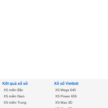
Kết quả xổ số
Xổ số Vietlott
XS miền Bắc
XS Mega 645
XS miền Nam
XS Power 655
XS miền Trung
XS Max 3D