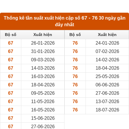
67 - 76
Thống kê tần suất xuất hiện cặp số
30 ngày gần
đây nhất
Bộ số
Xuất hiện
Bộ số
Xuất hiện
67
26-01-2026
76
24-01-2026
67
31-01-2026
76
07-02-2026
67
09-03-2026
76
14-02-2026
67
14-03-2026
76
18-04-2026
67
16-03-2026
76
25-05-2026
67
18-04-2026
76
06-06-2026
67
09-05-2026
76
27-06-2026
67
11-05-2026
76
13-07-2026
67
16-05-2026
76
18-07-2026
67
15-06-2026
67
27-06-2026