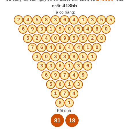
41355
nhất:
Ta có bảng:
2
4
5
8
3
6
4
1
3
5
5
6
9
3
1
9
0
5
4
8
0
5
2
4
0
9
5
9
2
8
7
6
4
9
4
4
1
0
3
0
3
3
8
5
1
3
3
6
1
3
6
6
9
7
4
9
5
6
1
3
1
7
4
8
1
Kết quả:
81
18