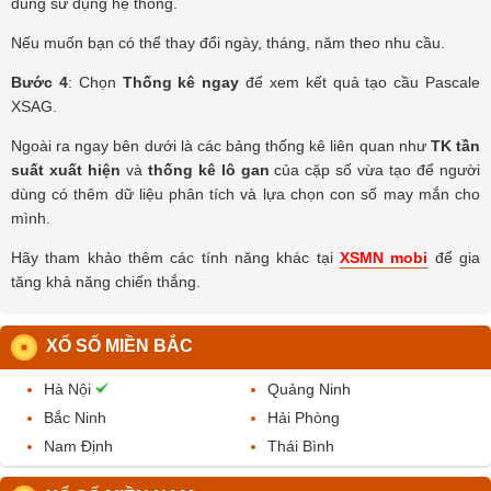
dùng sử dụng hệ thống.
Nếu muốn bạn có thể thay đổi ngày, tháng, năm theo nhu cầu.
Bước 4
: Chọn
Thống kê ngay
để xem kết quả tạo cầu Pascale
XSAG.
Ngoài ra ngay bên dưới là các bảng thống kê liên quan như
TK tần
suất xuất hiện
và
thống kê lô gan
của cặp số vừa tạo để người
dùng có thêm dữ liệu phân tích và lựa chọn con số may mắn cho
mình.
Hãy tham khảo thêm các tính năng khác tại
XSMN mobi
để gia
tăng khả năng chiến thắng.
XỔ SỐ MIỀN BẮC
Hà Nội
Quảng Ninh
Bắc Ninh
Hải Phòng
Nam Định
Thái Bình