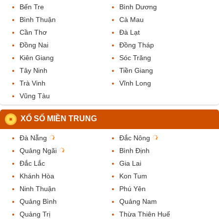
Bến Tre
Bình Dương
Bình Thuận
Cà Mau
Cần Thơ
Đà Lạt
Đồng Nai
Đồng Tháp
Kiên Giang
Sóc Trăng
Tây Ninh
Tiền Giang
Trà Vinh
Vĩnh Long
Vũng Tàu
XỔ SỐ MIỀN TRUNG
Đà Nẵng
Đắc Nông
Quảng Ngãi
Bình Định
Đắc Lắc
Gia Lai
Khánh Hòa
Kon Tum
Ninh Thuận
Phú Yên
Quảng Bình
Quảng Nam
Quảng Trị
Thừa Thiên Huế