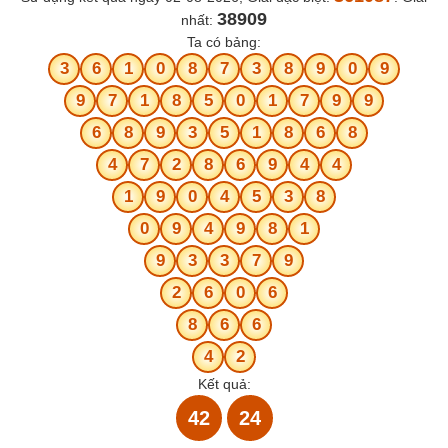
38909
nhất:
Ta có bảng:
3
6
1
0
8
7
3
8
9
0
9
9
7
1
8
5
0
1
7
9
9
6
8
9
3
5
1
8
6
8
4
7
2
8
6
9
4
4
1
9
0
4
5
3
8
0
9
4
9
8
1
9
3
3
7
9
2
6
0
6
8
6
6
4
2
Kết quả:
42
24