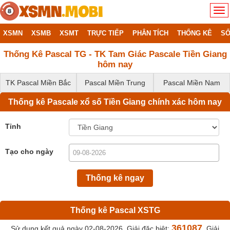
XSMN
XSMB
XSMT
TRỰC TIẾP
PHÂN TÍCH
THỐNG KÊ
SỔ
Thống Kê Pascal TG - TK Tam Giác Pascale Tiền Giang
hôm nay
TK Pascal Miền Bắc
Pascal Miền Trung
Pascal Miền Nam
Thống kê Pascale xổ số Tiền Giang chính xác hôm nay
Tỉnh
Tạo cho ngày
Thống kê ngay
Thống kê Pascal XSTG
361087
Sử dụng kết quả ngày 02-08-2026, Giải đặc biệt:
. Giải