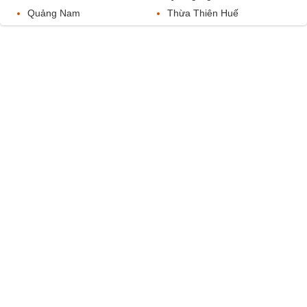
Quảng Nam
Thừa Thiên Huế