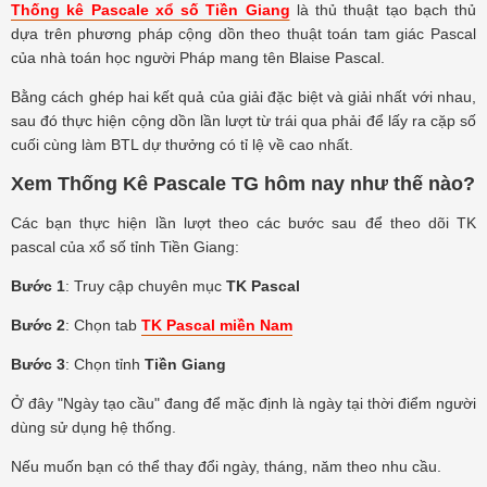
Thống kê Pascale xổ số Tiền Giang
là thủ thuật tạo bạch thủ
dựa trên phương pháp cộng dồn theo thuật toán tam giác Pascal
của nhà toán học người Pháp mang tên Blaise Pascal.
Bằng cách ghép hai kết quả của giải đặc biệt và giải nhất với nhau,
sau đó thực hiện cộng dồn lần lượt từ trái qua phải để lấy ra cặp số
cuối cùng làm BTL dự thưởng có tỉ lệ về cao nhất.
Xem Thống Kê Pascale TG hôm nay như thế nào?
Các bạn thực hiện lần lượt theo các bước sau để theo dõi TK
pascal của xổ số tỉnh Tiền Giang:
Bước 1
: Truy cập chuyên mục
TK Pascal
Bước 2
: Chọn tab
TK Pascal miền Nam
Bước 3
: Chọn tỉnh
Tiền Giang
Ở đây "Ngày tạo cầu" đang để mặc định là ngày tại thời điểm người
dùng sử dụng hệ thống.
Nếu muốn bạn có thể thay đổi ngày, tháng, năm theo nhu cầu.