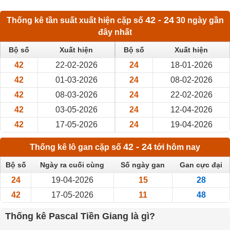
42 - 24
Thống kê tần suất xuất hiện cặp số
30 ngày gần
đây nhất
Bộ số
Xuất hiện
Bộ số
Xuất hiện
42
22-02-2026
24
18-01-2026
42
01-03-2026
24
08-02-2026
42
08-03-2026
24
22-02-2026
42
03-05-2026
24
12-04-2026
42
17-05-2026
24
19-04-2026
42 - 24
Thống kê lô gan cặp số
tới hôm nay
Bộ số
Ngày ra cuối cùng
Số ngày gan
Gan cực đại
24
19-04-2026
15
28
42
17-05-2026
11
48
Thống kê Pascal Tiền Giang là gì?