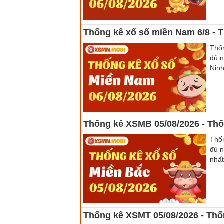
Thống kê xổ số miền Nam 6/8 - 
Thố
đủ n
Ninh
Thống kê XSMB 05/08/2026 - Thố
Thố
đủ n
nhất
Thống kê XSMT 05/08/2026 - Thố