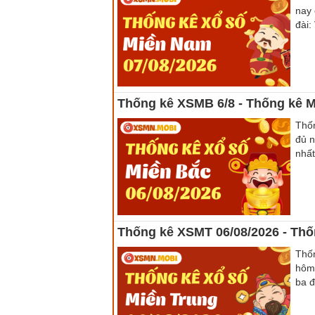
nay 
đài:
Thống kê XSMB 6/8 - Thống kê M
Thố
đủ n
nhất
Thống kê XSMT 06/08/2026 - Thốn
Thốn
hôm 
ba đ