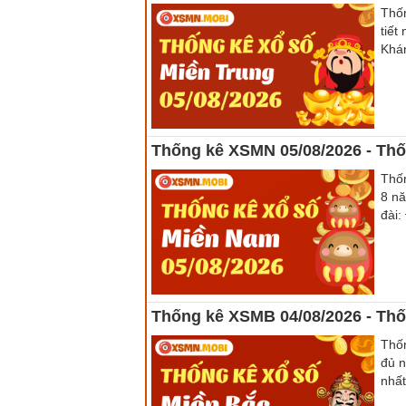
Thốn
tiết
Khán
Thống kê XSMN 05/08/2026 - Th
Thố
8 nă
đài:
Thống kê XSMB 04/08/2026 - Thố
Thố
đủ n
nhất