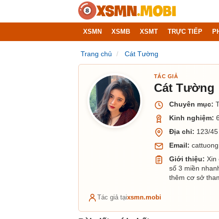
XSMN
XSMB
XSMT
TRỰC TIẾP
P
Trang chủ
Cát Tường
TÁC GIẢ
Cát Tường
Chuyên mục:
T
Kinh nghiệm:
6
Địa chỉ:
123/45 
Email:
cattuon
Giới thiệu:
Xin 
số 3 miền nhanh
thêm cơ sở tha
Tác giả tại
xsmn.mobi