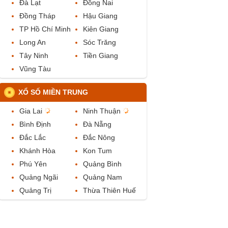
Đà Lạt
Đồng Nai
Đồng Tháp
Hậu Giang
TP Hồ Chí Minh
Kiên Giang
Long An
Sóc Trăng
Tây Ninh
Tiền Giang
Vũng Tàu
XỔ SỐ MIỀN TRUNG
Gia Lai
Ninh Thuận
Bình Định
Đà Nẵng
Đắc Lắc
Đắc Nông
Khánh Hòa
Kon Tum
Phú Yên
Quảng Bình
Quảng Ngãi
Quảng Nam
Quảng Trị
Thừa Thiên Huế