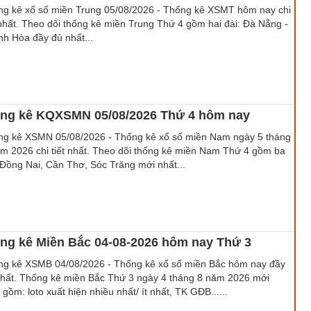
g kê xổ số miền Trung 05/08/2026 - Thống kê XSMT hôm nay chi
 nhất. Theo dõi thống kê miền Trung Thứ 4 gồm hai đài: Đà Nẵng -
h Hòa đầy đủ nhất...
ống kê KQXSMN 05/08/2026 Thứ 4 hôm nay
ng kê XSMN 05/08/2026 - Thống kê xổ số miền Nam ngày 5 tháng
m 2026 chi tiết nhất. Theo dõi thống kê miền Nam Thứ 4 gồm ba
 Đồng Nai, Cần Thơ, Sóc Trăng mới nhất...
ng kê Miền Bắc 04-08-2026 hôm nay Thứ 3
ng kê XSMB 04/08/2026 - Thống kê xổ số miền Bắc hôm nay đầy
hất. Thống kê miền Bắc Thứ 3 ngày 4 tháng 8 năm 2026 mới
 gồm: loto xuất hiện nhiều nhất/ ít nhất, TK GĐB......