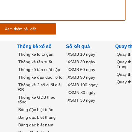
Xem thêm bài viết
Thống kê xổ số
Sổ kết quả
Quay t
Thống kê lô tô gan
XSMB 10 ngày
Quay th
Thống kê tần suất
XSMB 30 ngày
Quay th
Trung
Thống kê tần suất cặp
XSMB 60 ngày
Quay t
Thống kê đầu đuôi lô tô
XSMB 90 ngày
Quay thử
Thống kê 2 số cuối giải
XSMB 100 ngày
ĐB
XSMN 30 ngày
Thống kê GĐB theo
XSMT 30 ngày
tổng
Bảng đặc biệt tuần
Bảng đặc biệt tháng
Bảng đặc biệt năm