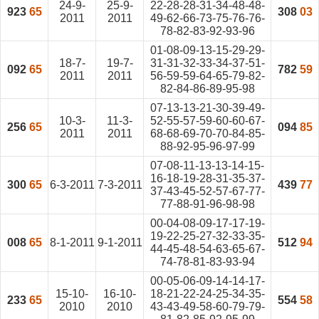
24-9-
25-9-
22-28-28-31-34-48-48-
923
65
308
03
2011
2011
49-62-66-73-75-76-76-
78-82-83-92-93-96
01-08-09-13-15-29-29-
18-7-
19-7-
31-31-32-33-34-37-51-
092
65
782
59
2011
2011
56-59-59-64-65-79-82-
82-84-86-89-95-98
07-13-13-21-30-39-49-
10-3-
11-3-
52-55-57-59-60-60-67-
256
65
094
85
2011
2011
68-68-69-70-70-84-85-
88-92-95-96-97-99
07-08-11-13-13-14-15-
16-18-19-28-31-35-37-
300
65
6-3-2011
7-3-2011
439
77
37-43-45-52-57-67-77-
77-88-91-96-98-98
00-04-08-09-17-17-19-
19-22-25-27-32-33-35-
008
65
8-1-2011
9-1-2011
512
94
44-45-48-54-63-65-67-
74-78-81-83-93-94
00-05-06-09-14-14-17-
15-10-
16-10-
18-21-22-24-25-34-35-
233
65
554
58
2010
2010
43-43-49-58-60-79-79-