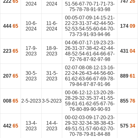
222
65
747
26
2024
2024
51-56-67-70-71-71-73-
75-78-78-91-93-98
00-05-07-09-14-15-21-
10-6-
11-6-
22-23-31-37-42-44-50-
444
65
174
09
2024
2024
52-53-54-55-60-64-70-
73-73-91-93-94-96
04-06-07-17-19-23-23-
17-9-
18-9-
26-31-37-38-42-42-44-
223
65
431
04
2023
2023
48-52-54-61-64-66-67-
72-76-87-92-97-98
02-07-08-08-12-13-16-
30-5-
31-5-
22-24-26-43-44-56-60-
207
65
889
61
2023
2023
61-62-63-66-67-69-78-
79-84-87-87-91-96
00-06-12-12-13-20-28-
28-29-32-35-37-41-55-
008
65
2-5-2023
3-5-2023
855
76
59-61-61-62-65-67-76-
76-80-89-90-90-93
00-02-03-09-17-20-23-
13-4-
14-4-
29-32-32-34-38-38-43-
442
65
575
34
2023
2023
49-51-51-57-60-62-70-
70-78-79-81-84-88