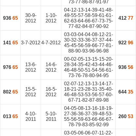
73-77-86-87-91-97
04-12-13-14-39-41-48-
30-9-
1-10-
49-55-57-58-59-61-61-
936
65
412
77
2012
2012
62-63-64-66-67-73-75-
77-82-84-87-90-92
03-03-04-04-08-12-21-
30-32-33-36-37-37-44-
141
65
3-7-2012
4-7-2012
922
96
45-45-56-59-66-77-81-
88-90-93-96-96-98
00-02-05-13-15-15-20-
13-6-
14-6-
28-34-35-42-43-44-46-
976
65
936
56
2012
2012
46-48-50-51-54-56-61-
73-76-78-80-94-95
02-07-12-13-13-14-17-
15-5-
16-5-
18-21-23-28-31-35-40-
802
65
644
35
2012
2012
46-48-53-53-56-57-60-
67-71-82-87-89-98
04-05-08-13-16-18-19-
4-10-
5-10-
27-36-36-37-39-48-53-
013
65
260
53
2011
2011
55-56-59-63-66-66-67-
78-79-83-85-92-99
03-05-06-06-07-11-22-