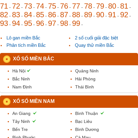
71
72
73
74
75
76
77
78
79
80
81
-
-
-
-
-
-
-
-
-
-
-
82
83
84
85
86
87
88
89
90
91
92
-
-
-
-
-
-
-
-
-
-
-
93
94
95
96
97
98
99
-
-
-
-
-
-
-
Lô gan miền Bắc
2 số cuối giải đặc biệt
Phân tích miền Bắc
Quay thử miền Bắc
XỔ SỐ MIỀN BẮC
Hà Nội
Quảng Ninh
Bắc Ninh
Hải Phòng
Nam Định
Thái Bình
XỔ SỐ MIỀN NAM
An Giang
Bình Thuận
Tây Ninh
Bạc Liêu
Bến Tre
Bình Dương
Bình Phước
Cà Mau