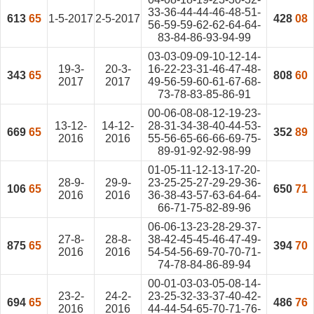
33-36-44-44-46-48-51-
613
65
1-5-2017
2-5-2017
428
08
56-59-59-62-62-64-64-
83-84-86-93-94-99
03-03-09-09-10-12-14-
19-3-
20-3-
16-22-23-31-46-47-48-
343
65
808
60
2017
2017
49-56-59-60-61-67-68-
73-78-83-85-86-91
00-06-08-08-12-19-23-
13-12-
14-12-
28-31-34-38-40-44-53-
669
65
352
89
2016
2016
55-56-65-66-66-69-75-
89-91-92-92-98-99
01-05-11-12-13-17-20-
28-9-
29-9-
23-25-25-27-29-29-36-
106
65
650
71
2016
2016
36-38-43-57-63-64-64-
66-71-75-82-89-96
06-06-13-23-28-29-37-
27-8-
28-8-
38-42-45-45-46-47-49-
875
65
394
70
2016
2016
54-54-56-69-70-70-71-
74-78-84-86-89-94
00-01-03-03-05-08-14-
23-2-
24-2-
23-25-32-33-37-40-42-
694
65
486
76
2016
2016
44-44-54-65-70-71-76-