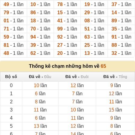
49
- 1 lần
10
- 1 lần
78
- 1 lần
19
- 1 lần
37
- 1 lần
79
- 1 lần
86
- 1 lần
15
- 1 lần
29
- 1 lần
14
- 1 lần
01
- 1 lần
18
- 1 lần
41
- 1 lần
08
- 1 lần
89
- 1 lần
71
- 1 lần
70
- 1 lần
99
- 1 lần
51
- 1 lần
35
- 1 lần
59
- 1 lần
94
- 1 lần
92
- 1 lần
63
- 1 lần
91
- 1 lần
81
- 1 lần
39
- 1 lần
27
- 1 lần
25
- 1 lần
88
- 1 lần
48
- 1 lần
62
- 1 lần
20
- 1 lần
13
- 1 lần
32
- 1 lần
Thống kê chạm những hôm về
65
Bộ số
Đã về -
Đã về -
Đã về -
Đầu
Đuôi
Tổng
0
10
lần
12
lần
9
lần
1
6
lần
7
lần
12
lần
2
8
lần
7
lần
11
lần
3
11
lần
10
lần
15
lần
4
6
lần
11
lần
9
lần
5
13
lần
12
lần
8
lần
6
7
lần
14
lần
6
lần