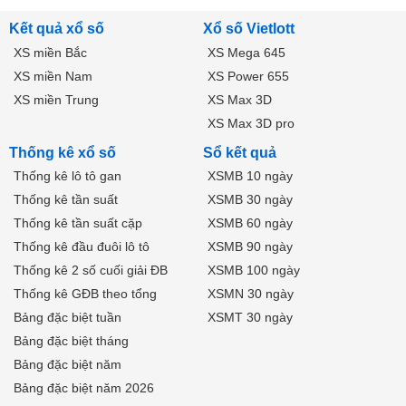
Kết quả xổ số
Xổ số Vietlott
XS miền Bắc
XS Mega 645
XS miền Nam
XS Power 655
XS miền Trung
XS Max 3D
XS Max 3D pro
Thống kê xổ số
Sổ kết quả
Thống kê lô tô gan
XSMB 10 ngày
Thống kê tần suất
XSMB 30 ngày
Thống kê tần suất cặp
XSMB 60 ngày
Thống kê đầu đuôi lô tô
XSMB 90 ngày
Thống kê 2 số cuối giải ĐB
XSMB 100 ngày
Thống kê GĐB theo tổng
XSMN 30 ngày
Bảng đặc biệt tuần
XSMT 30 ngày
Bảng đặc biệt tháng
Bảng đặc biệt năm
Bảng đặc biệt năm 2026