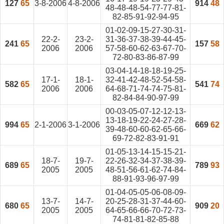
127
65
3-8-2006
4-8-2006
914
48
48-48-48-54-77-77-81-
82-85-91-92-94-95
01-02-09-15-27-30-31-
22-2-
23-2-
31-36-37-38-39-44-45-
241
65
157
58
2006
2006
57-58-60-62-63-67-70-
72-80-83-86-87-99
03-04-14-18-18-19-25-
17-1-
18-1-
32-41-42-48-52-54-58-
582
65
541
74
2006
2006
64-68-71-74-74-75-81-
82-84-84-90-97-99
00-03-05-07-12-12-13-
13-18-19-22-24-27-28-
994
65
2-1-2006
3-1-2006
669
62
39-48-60-60-62-65-66-
69-72-82-83-91-91
01-05-13-14-15-15-21-
18-7-
19-7-
22-26-32-34-37-38-39-
689
65
789
93
2005
2005
48-51-56-61-62-74-84-
88-91-93-96-97-99
01-04-05-05-06-08-09-
13-7-
14-7-
20-25-28-31-37-44-60-
680
65
909
20
2005
2005
64-65-66-66-70-72-73-
74-81-81-82-85-88