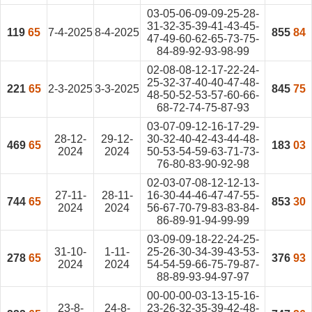
03-05-06-09-09-25-28-
31-32-35-39-41-43-45-
119
65
7-4-2025
8-4-2025
855
84
47-49-60-62-65-73-75-
84-89-92-93-98-99
02-08-08-12-17-22-24-
25-32-37-40-40-47-48-
221
65
2-3-2025
3-3-2025
845
75
48-50-52-53-57-60-66-
68-72-74-75-87-93
03-07-09-12-16-17-29-
28-12-
29-12-
30-32-40-42-43-44-48-
469
65
183
03
2024
2024
50-53-54-59-63-71-73-
76-80-83-90-92-98
02-03-07-08-12-12-13-
27-11-
28-11-
16-30-44-46-47-47-55-
744
65
853
30
2024
2024
56-67-70-79-83-83-84-
86-89-91-94-99-99
03-09-09-18-22-24-25-
31-10-
1-11-
25-26-30-34-39-43-53-
278
65
376
93
2024
2024
54-54-59-66-75-79-87-
88-89-93-94-97-97
00-00-00-03-13-15-16-
23-8-
24-8-
23-26-32-35-39-42-48-