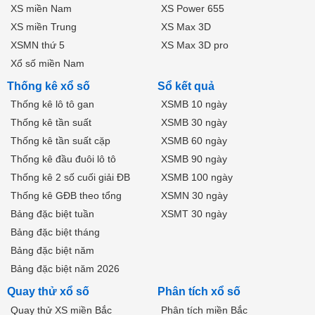
XS miền Nam
XS Power 655
XS miền Trung
XS Max 3D
XSMN thứ 5
XS Max 3D pro
Xổ số miền Nam
Thống kê xổ số
Sổ kết quả
Thống kê lô tô gan
XSMB 10 ngày
Thống kê tần suất
XSMB 30 ngày
Thống kê tần suất cặp
XSMB 60 ngày
Thống kê đầu đuôi lô tô
XSMB 90 ngày
Thống kê 2 số cuối giải ĐB
XSMB 100 ngày
Thống kê GĐB theo tổng
XSMN 30 ngày
Bảng đặc biệt tuần
XSMT 30 ngày
Bảng đặc biệt tháng
Bảng đặc biệt năm
Bảng đặc biệt năm 2026
Quay thử xổ số
Phân tích xổ số
Quay thử XS miền Bắc
Phân tích miền Bắc