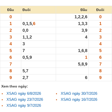
Đầu
Đuôi
Đầu
Đuôi
0
1,2,2,6
0
1
0,1,5,
6
1,3,3
1
2
0,0
3,9
2
3
1,1,2
4
3
4
3
4
5
7
1,6,8
5
6
0,5,9
1
6
7
5,8,9
7
8
5,7
8
9
2,7
6
9
Xem theo ngày:
XSAG ngày 6/8/2026
XSAG ngày 30/7/2026
XSAG ngày 23/7/2026
XSAG ngày 16/7/2026
XSAG ngày 9/7/2026