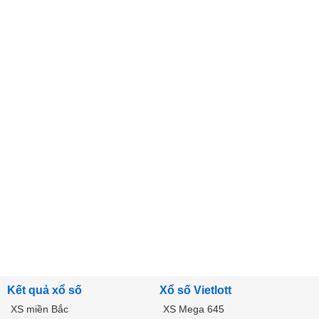
Kết quả xổ số
Xổ số Vietlott
XS miền Bắc
XS Mega 645