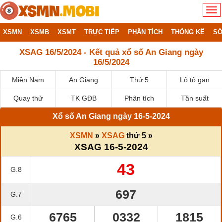
XSMN
XSMB
XSMT
TRỰC TIẾP
PHÂN TÍCH
THỐNG KÊ
SỔ
XSAG 16/5/2024 - Kết quả xổ số An Giang ngày
16/5/2024
Miền Nam
An Giang
Thứ 5
Lô tô gan
Quay thử
TK GĐB
Phân tích
Tần suất
Xổ số An Giang ngày 16-5-2024
XSMN
»
XSAG
thứ 5 »
XSAG 16-5-2024
43
G.8
697
G.7
6765
0332
1815
G.6