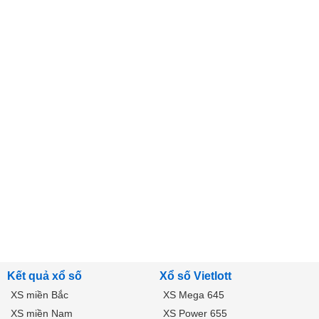
Kết quả xổ số
Xổ số Vietlott
XS miền Bắc
XS Mega 645
XS miền Nam
XS Power 655