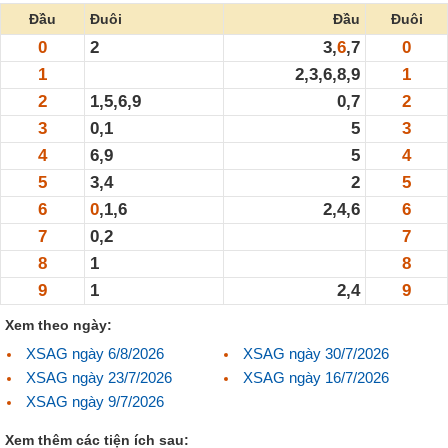
Đầu
Đuôi
Đầu
Đuôi
0
2
3,
6
,7
0
1
2,3,6,8,9
1
2
1,5,6,9
0,7
2
3
0,1
5
3
4
6,9
5
4
5
3,4
2
5
6
0
,1,6
2,4,6
6
7
0,2
7
8
1
8
9
1
2,4
9
Xem theo ngày:
XSAG ngày 6/8/2026
XSAG ngày 30/7/2026
XSAG ngày 23/7/2026
XSAG ngày 16/7/2026
XSAG ngày 9/7/2026
Xem thêm các tiện ích sau: