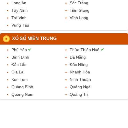
Long An
Sóc Trăng
Tây Ninh
Tiền Giang
Trà Vinh
Vĩnh Long
Vũng Tàu
XỔ SỐ MIỀN TRUNG
Phú Yên
Thừa Thiên Huế
Bình Định
Đà Nẵng
Đắc Lắc
Đắc Nông
Gia Lai
Khánh Hòa
Kon Tum
Ninh Thuận
Quảng Bình
Quảng Ngãi
Quảng Nam
Quảng Trị