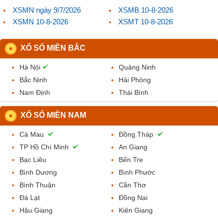
XSMN ngày 9/7/2026
XSMB 10-8-2026
XSMN 10-8-2026
XSMT 10-8-2026
XỔ SỐ MIỀN BẮC
Hà Nội
Quảng Ninh
Bắc Ninh
Hải Phòng
Nam Định
Thái Bình
XỔ SỐ MIỀN NAM
Cà Mau
Đồng Tháp
TP Hồ Chí Minh
An Giang
Bạc Liêu
Bến Tre
Bình Dương
Bình Phước
Bình Thuận
Cần Thơ
Đà Lạt
Đồng Nai
Hậu Giang
Kiên Giang