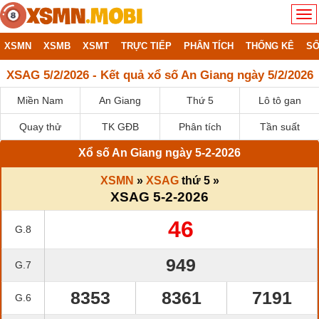
XSMN
XSMB
XSMT
TRỰC TIẾP
PHÂN TÍCH
THỐNG KÊ
SỔ
XSAG 5/2/2026 - Kết quả xổ số An Giang ngày 5/2/2026
Miền Nam
An Giang
Thứ 5
Lô tô gan
Quay thử
TK GĐB
Phân tích
Tần suất
Xổ số An Giang ngày 5-2-2026
XSMN
»
XSAG
thứ 5 »
XSAG 5-2-2026
46
G.8
949
G.7
8353
8361
7191
G.6