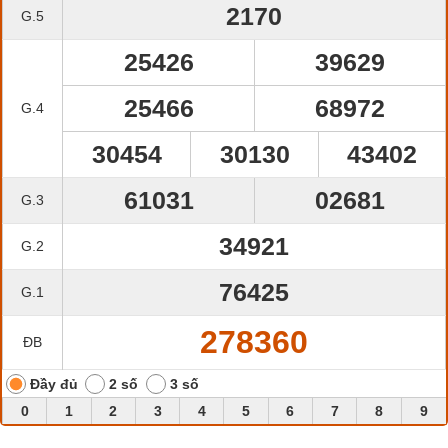
2170
G.5
25426
39629
25466
68972
G.4
30454
30130
43402
61031
02681
G.3
34921
G.2
76425
G.1
278360
ĐB
0
1
2
3
4
5
6
7
8
9