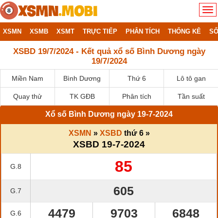
XSMN
XSMB
XSMT
TRỰC TIẾP
PHÂN TÍCH
THỐNG KÊ
SỔ
XSBD 19/7/2024 - Kết quả xổ số Bình Dương ngày
19/7/2024
Miền Nam
Bình Dương
Thứ 6
Lô tô gan
Quay thử
TK GĐB
Phân tích
Tần suất
Xổ số Bình Dương ngày 19-7-2024
XSMN
»
XSBD
thứ 6 »
XSBD 19-7-2024
85
G.8
605
G.7
4479
9703
6848
G.6