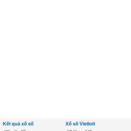
Kết quả xổ số
Xổ số Vietlott