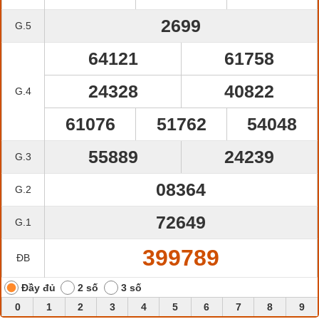
2699
G.5
64121
61758
24328
40822
G.4
61076
51762
54048
55889
24239
G.3
08364
G.2
72649
G.1
399789
ĐB
0
1
2
3
4
5
6
7
8
9