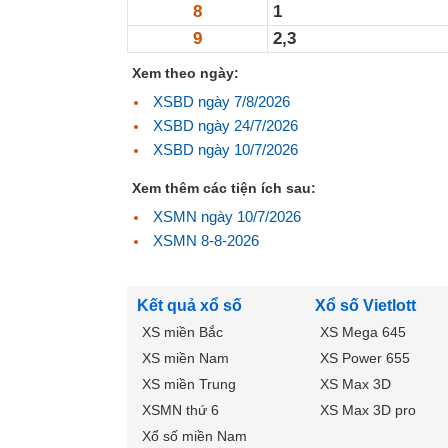
8
1
9
2,3
Xem theo ngày:
XSBD ngày 7/8/2026
XSBD ngày 24/7/2026
XSBD ngày 10/7/2026
Xem thêm các tiện ích sau:
XSMN ngày 10/7/2026
XSMN 8-8-2026
Kết quả xổ số
Xổ số Vietlott
XS miền Bắc
XS Mega 645
XS miền Nam
XS Power 655
XS miền Trung
XS Max 3D
XSMN thứ 6
XS Max 3D pro
Xổ số miền Nam