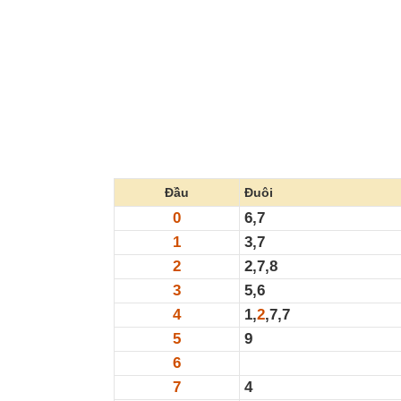
Đầu
Đuôi
0
6,7
1
3,7
2
2,7,8
3
5,6
4
1,
2
,7,7
5
9
6
7
4