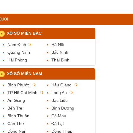
ĐUÔI
XỔ SỐ MIỀN BẮC
Nam Định
Hà Nội
Quảng Ninh
Bắc Ninh
Hải Phòng
Thái Bình
XỔ SỐ MIỀN NAM
Bình Phước
Hậu Giang
TP Hồ Chí Minh
Long An
An Giang
Bạc Liêu
Bến Tre
Bình Dương
Bình Thuận
Cà Mau
Cần Thơ
Đà Lạt
Đồng Nai
Đồng Tháp