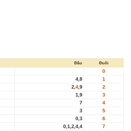
Đầu
Đuôi
0
4,8
1
2,
4
,9
2
1,9
3
7
4
3
5
0,3
6
0,1,2,4,4
7