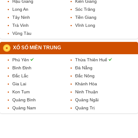
Hậu Giang
Kiên Giang
Long An
Sóc Trăng
Tây Ninh
Tiền Giang
Trà Vinh
Vĩnh Long
Vũng Tàu
XỔ SỐ MIỀN TRUNG
Phú Yên
Thừa Thiên Huế
Bình Định
Đà Nẵng
Đắc Lắc
Đắc Nông
Gia Lai
Khánh Hòa
Kon Tum
Ninh Thuận
Quảng Bình
Quảng Ngãi
Quảng Nam
Quảng Trị