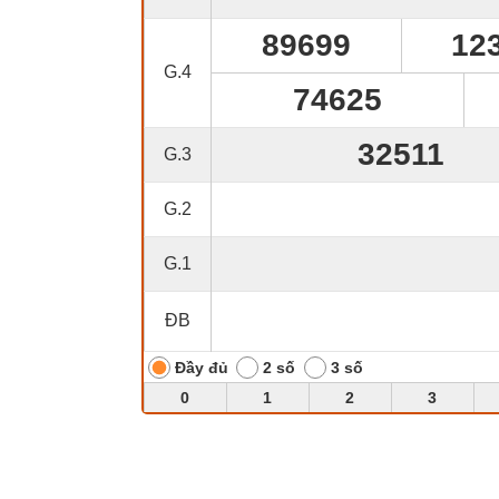
89699
12
G.4
74625
32511
G.3
G.2
G.1
ĐB
0
1
2
3