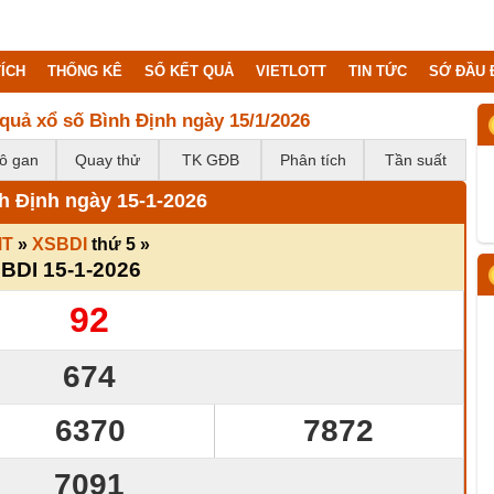
ÍCH
THỐNG KÊ
SỔ KẾT QUẢ
VIETLOTT
TIN TỨC
SỚ ĐẦU 
 quả xổ số Bình Định ngày 15/1/2026
tô gan
Quay thử
TK GĐB
Phân tích
Tần suất
h Định ngày 15-1-2026
MT
»
XSBDI
thứ 5 »
BDI 15-1-2026
92
674
6370
7872
7091