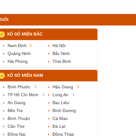
ĐUÔI
XỔ SỐ MIỀN BẮC
Nam Định
Hà Nội
Quảng Ninh
Bắc Ninh
Hải Phòng
Thái Bình
XỔ SỐ MIỀN NAM
Bình Phước
Hậu Giang
TP Hồ Chí Minh
Long An
An Giang
Bạc Liêu
Bến Tre
Bình Dương
Bình Thuận
Cà Mau
Cần Thơ
Đà Lạt
Đồng Nai
Đồng Tháp