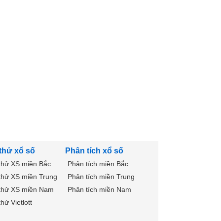
thử xổ số
Phân tích xổ số
thử XS miền Bắc
Phân tích miền Bắc
thử XS miền Trung
Phân tích miền Trung
thử XS miền Nam
Phân tích miền Nam
hử Vietlott