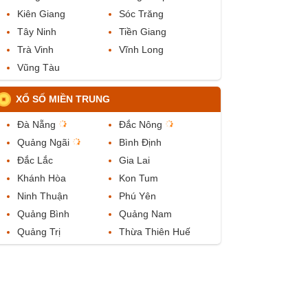
Kiên Giang
Sóc Trăng
Tây Ninh
Tiền Giang
Trà Vinh
Vĩnh Long
Vũng Tàu
XỔ SỐ MIỀN TRUNG
Đà Nẵng
Đắc Nông
Quảng Ngãi
Bình Định
Đắc Lắc
Gia Lai
Khánh Hòa
Kon Tum
Ninh Thuận
Phú Yên
Quảng Bình
Quảng Nam
Quảng Trị
Thừa Thiên Huế