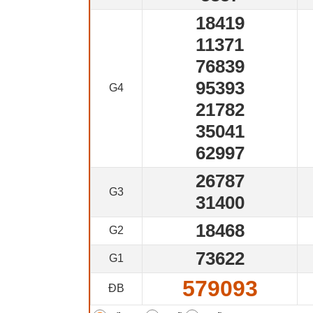
18419
11371
76839
95393
G4
21782
35041
62997
26787
G3
31400
18468
G2
73622
G1
579093
ĐB