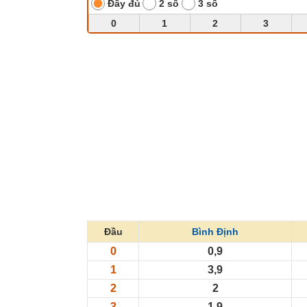
0
1
2
3
Đầu
Bình Định
0
0,9
1
3,9
2
2
3
1,9