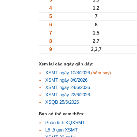
4
1,2
5
7
6
8
7
1,5
8
2,7
9
3,3,7
Xem lại các ngày gần đây:
XSMT ngày 10/8/2026
(hôm nay)
XSMT ngày 8/8/2026
XSMT ngày 24/6/2026
XSMT ngày 22/6/2026
XSQB 25/6/2026
Bạn có thể xem thêm:
Phân tích KQXSMT
Lô tô gan XSMT