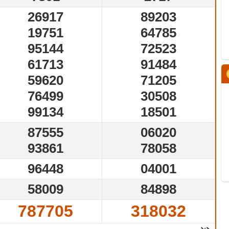
26917
89203
19751
64785
95144
72523
61713
91484
59620
71205
76499
30508
99134
18501
87555
06020
93861
78058
96448
04001
58009
84898
787705
318032