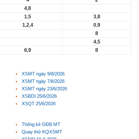
4,8
1,5
3,8
1,2,4
0,9
8
4,5
6,9
8
XSMT ngày 9/8/2026
XSMT ngày 7/8/2026
XSMT ngày 23/6/2026
XSBDI 25/6/2026
XSQT 25/6/2026
Thống kê GĐB MT
Quay thử KQXSMT