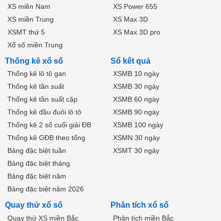
XS miền Nam
XS Power 655
XS miền Trung
XS Max 3D
XSMT thứ 5
XS Max 3D pro
Xổ số miền Trung
Thống kê xổ số
Sổ kết quả
Thống kê lô tô gan
XSMB 10 ngày
Thống kê tần suất
XSMB 30 ngày
Thống kê tần suất cặp
XSMB 60 ngày
Thống kê đầu đuôi lô tô
XSMB 90 ngày
Thống kê 2 số cuối giải ĐB
XSMB 100 ngày
Thống kê GĐB theo tổng
XSMN 30 ngày
Bảng đặc biệt tuần
XSMT 30 ngày
Bảng đặc biệt tháng
Bảng đặc biệt năm
Bảng đặc biệt năm 2026
Quay thử xổ số
Phân tích xổ số
Quay thử XS miền Bắc
Phân tích miền Bắc