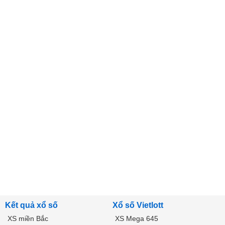
Kết quả xổ số
Xổ số Vietlott
XS miền Bắc
XS Mega 645