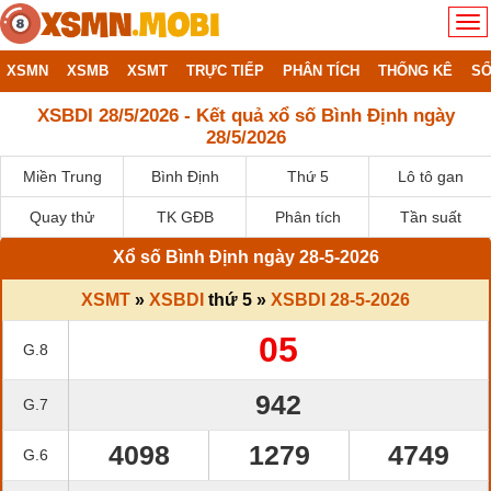
XSMN
XSMB
XSMT
TRỰC TIẾP
PHÂN TÍCH
THỐNG KÊ
SỔ
XSBDI 28/5/2026 - Kết quả xổ số Bình Định ngày
28/5/2026
Miền Trung
Bình Định
Thứ 5
Lô tô gan
Quay thử
TK GĐB
Phân tích
Tần suất
Xổ số Bình Định ngày 28-5-2026
XSMT
»
XSBDI
thứ 5 »
XSBDI 28-5-2026
05
G.8
942
G.7
4098
1279
4749
G.6