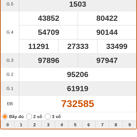
1503
G.5
43852
80422
54709
90144
G.4
11291
27333
33499
97896
97947
G.3
95206
G.2
61919
G.1
732585
ĐB
0
1
2
3
4
5
6
7
8
9