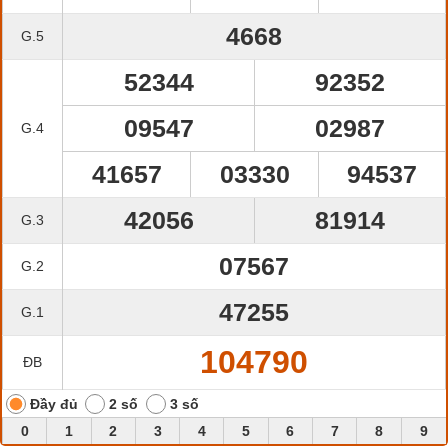
4668
G.5
52344
92352
09547
02987
G.4
41657
03330
94537
42056
81914
G.3
07567
G.2
47255
G.1
104790
ĐB
0
1
2
3
4
5
6
7
8
9