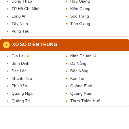
Đồng Tháp
Hậu Giang
TP Hồ Chí Minh
Kiên Giang
Long An
Sóc Trăng
Tây Ninh
Tiền Giang
Vũng Tàu
XỔ SỐ MIỀN TRUNG
Gia Lai
Ninh Thuận
Bình Định
Đà Nẵng
Đắc Lắc
Đắc Nông
Khánh Hòa
Kon Tum
Phú Yên
Quảng Bình
Quảng Ngãi
Quảng Nam
Quảng Trị
Thừa Thiên Huế