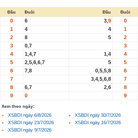
Đầu
Đuôi
Đầu
Đuôi
0
6
3,
9
0
1
4
4
1
2
8
5
2
3
0,7
3
4
1,4,7
1,4
4
5
2,5,6,6,7
5
5
6
7,8
0,5,5,8
6
7
3,4,5,6,8
7
8
6,7
2,6
8
9
0
9
Xem theo ngày:
XSBDI ngày 6/8/2026
XSBDI ngày 30/7/2026
XSBDI ngày 23/7/2026
XSBDI ngày 16/7/2026
XSBDI ngày 9/7/2026