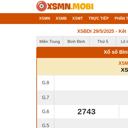
XSMN
XSMB
XSMT
TRỰC TIẾP
PHÂN T
XSBDI 29/5/2025 - Kết
Miền Trung
Bình Định
Thứ 5
Lô 
Xổ số Bìn
XS
XS
G.8
G.7
2743
G.6
G.5