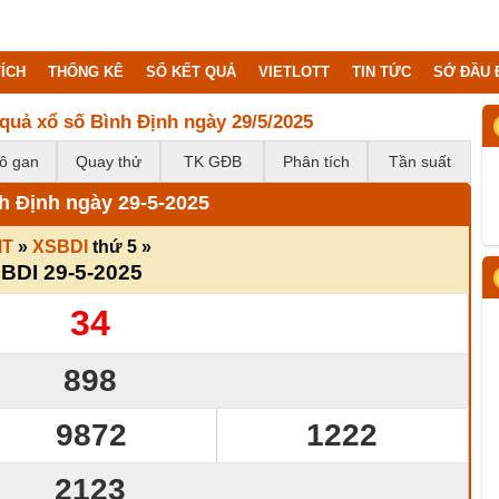
ÍCH
THỐNG KÊ
SỔ KẾT QUẢ
VIETLOTT
TIN TỨC
SỚ ĐẦU 
 quả xổ số Bình Định ngày 29/5/2025
tô gan
Quay thử
TK GĐB
Phân tích
Tần suất
h Định ngày 29-5-2025
MT
»
XSBDI
thứ 5 »
BDI 29-5-2025
34
898
9872
1222
2123