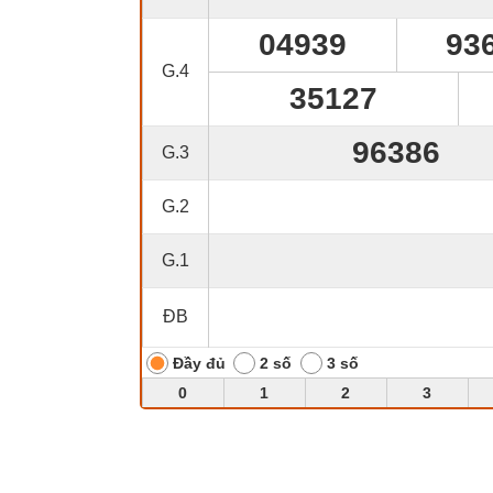
04939
93
G.4
35127
96386
G.3
G.2
G.1
ĐB
0
1
2
3