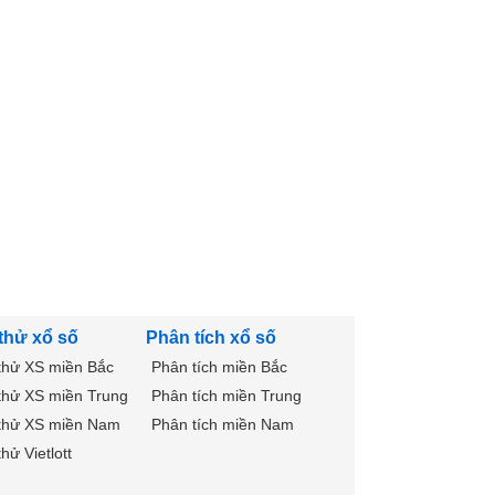
thử xổ số
Phân tích xổ số
thử XS miền Bắc
Phân tích miền Bắc
thử XS miền Trung
Phân tích miền Trung
thử XS miền Nam
Phân tích miền Nam
hử Vietlott