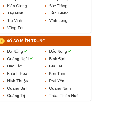
Kiên Giang
Sóc Trăng
Tây Ninh
Tiền Giang
Trà Vinh
Vĩnh Long
Vũng Tàu
XỔ SỐ MIỀN TRUNG
Đà Nẵng
Đắc Nông
Quảng Ngãi
Bình Định
Đắc Lắc
Gia Lai
Khánh Hòa
Kon Tum
Ninh Thuận
Phú Yên
Quảng Bình
Quảng Nam
Quảng Trị
Thừa Thiên Huế