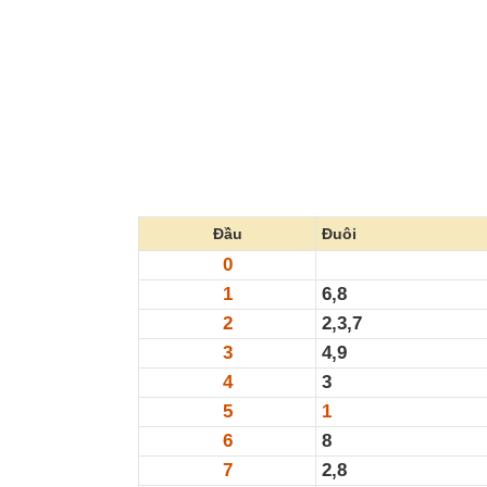
Đầu
Đuôi
0
1
6,8
2
2,3,7
3
4,9
4
3
5
1
6
8
7
2,8