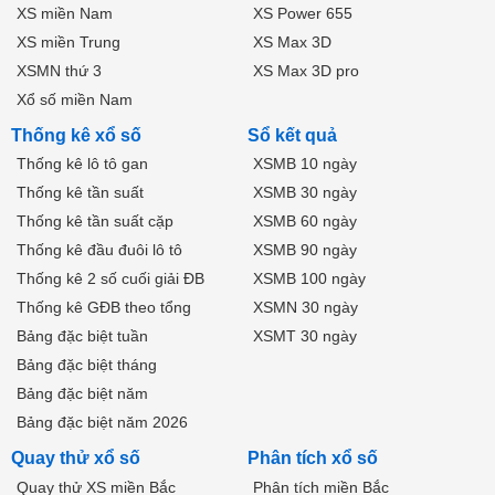
XS miền Nam
XS Power 655
XS miền Trung
XS Max 3D
XSMN thứ 3
XS Max 3D pro
Xổ số miền Nam
Thống kê xổ số
Sổ kết quả
Thống kê lô tô gan
XSMB 10 ngày
Thống kê tần suất
XSMB 30 ngày
Thống kê tần suất cặp
XSMB 60 ngày
Thống kê đầu đuôi lô tô
XSMB 90 ngày
Thống kê 2 số cuối giải ĐB
XSMB 100 ngày
Thống kê GĐB theo tổng
XSMN 30 ngày
Bảng đặc biệt tuần
XSMT 30 ngày
Bảng đặc biệt tháng
Bảng đặc biệt năm
Bảng đặc biệt năm 2026
Quay thử xổ số
Phân tích xổ số
Quay thử XS miền Bắc
Phân tích miền Bắc