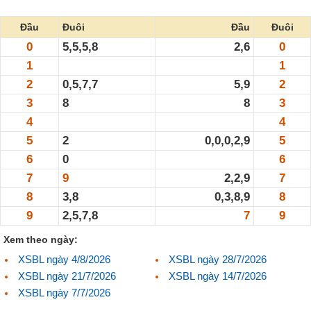
Đầu
Đuôi
Đầu
Đuôi
0
5,5,5,8
2,6
0
1
1
2
0,5,7,7
5,9
2
3
8
8
3
4
4
5
2
0,0,0,2,9
5
6
0
6
7
9
2,2,9
7
8
3,8
0,3,8,9
8
9
2,5,7,8
7
9
Xem theo ngày:
XSBL ngày 4/8/2026
XSBL ngày 28/7/2026
XSBL ngày 21/7/2026
XSBL ngày 14/7/2026
XSBL ngày 7/7/2026