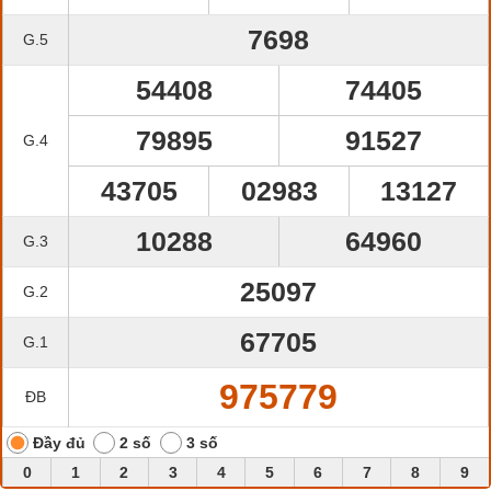
7698
G.5
54408
74405
79895
91527
G.4
43705
02983
13127
10288
64960
G.3
25097
G.2
67705
G.1
975779
ĐB
0
1
2
3
4
5
6
7
8
9