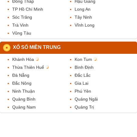
Đồng Tháp
Hậu Giang
TP Hồ Chí Minh
Long An
Sóc Trăng
Tây Ninh
Trà Vinh
Vĩnh Long
Vũng Tàu
XỔ SỐ MIỀN TRUNG
Khánh Hòa
Kon Tum
Thừa Thiên Huế
Bình Định
Đà Nẵng
Đắc Lắc
Đắc Nông
Gia Lai
Ninh Thuận
Phú Yên
Quảng Bình
Quảng Ngãi
Quảng Nam
Quảng Trị