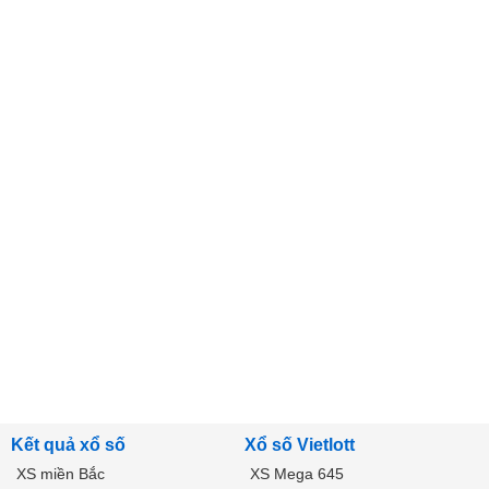
Kết quả xổ số
Xổ số Vietlott
XS miền Bắc
XS Mega 645