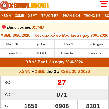
XSMN
XSMB
XSMT
TRỰC TIẾP
PHÂN TÍCH
THỐNG KÊ
SỔ
Đang trực tiếp
XSMB
XSBL 30/6/2026 - Kết quả xổ số Bạc Liêu ngày 30/6/2026
Miền Nam
Bạc Liêu
Thứ 3
Lô tô gan
Quay thử
TK GĐB
Phân tích
Tần suất
Xổ số Bạc Liêu ngày 30-6-2026
XSMN
»
XSBL
thứ 3 »
XSBL 30-6-2026
27
G.8
071
G.7
1850
6908
8201
G.6