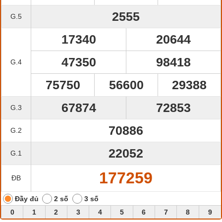
2555
G.5
17340
20644
47350
98418
G.4
75750
56600
29388
67874
72853
G.3
70886
G.2
22052
G.1
177259
ĐB
0
1
2
3
4
5
6
7
8
9