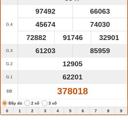
97492
66063
45674
74030
G.4
72882
91746
32901
61203
85959
G.3
12905
G.2
62201
G.1
378018
ĐB
0
1
2
3
4
5
6
7
8
9