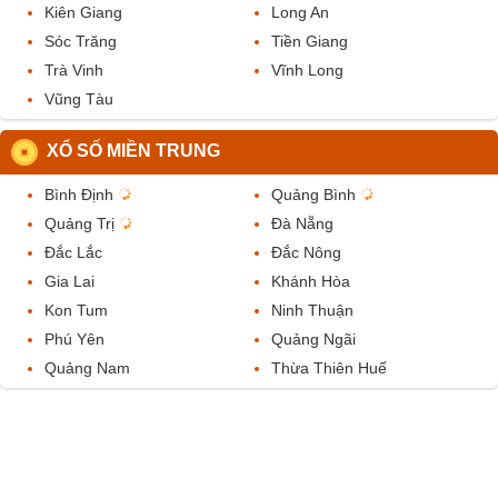
Kiên Giang
Long An
Sóc Trăng
Tiền Giang
Trà Vinh
Vĩnh Long
Vũng Tàu
XỔ SỐ MIỀN TRUNG
Bình Định
Quảng Bình
Quảng Trị
Đà Nẵng
Đắc Lắc
Đắc Nông
Gia Lai
Khánh Hòa
Kon Tum
Ninh Thuận
Phú Yên
Quảng Ngãi
Quảng Nam
Thừa Thiên Huế