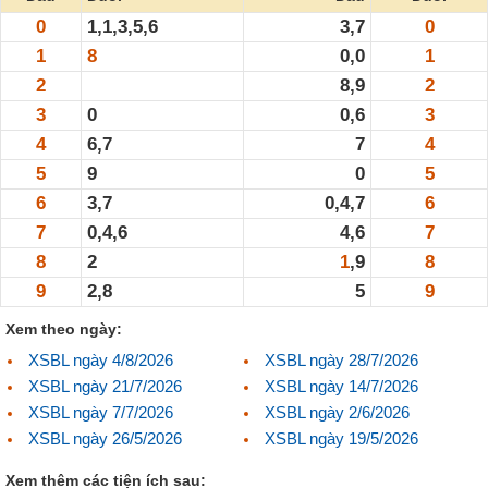
0
1,1,3,5,6
3,7
0
1
8
0,0
1
2
8,9
2
3
0
0,6
3
4
6,7
7
4
5
9
0
5
6
3,7
0,4,7
6
7
0,4,6
4,6
7
8
2
1
,9
8
9
2,8
5
9
Xem theo ngày:
XSBL ngày 4/8/2026
XSBL ngày 28/7/2026
XSBL ngày 21/7/2026
XSBL ngày 14/7/2026
XSBL ngày 7/7/2026
XSBL ngày 2/6/2026
XSBL ngày 26/5/2026
XSBL ngày 19/5/2026
Xem thêm các tiện ích sau: