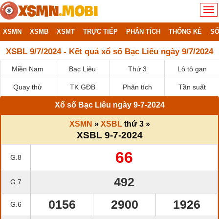
XSMN
XSMB
XSMT
TRỰC TIẾP
PHÂN TÍCH
THỐNG KÊ
SỔ
XSBL 9/7/2024 - Kết quả xổ số Bạc Liêu ngày 9/7/2024
Miền Nam
Bạc Liêu
Thứ 3
Lô tô gan
Quay thử
TK GĐB
Phân tích
Tần suất
Xổ số Bạc Liêu ngày 9-7-2024
XSMN
»
XSBL
thứ 3 »
XSBL 9-7-2024
66
G.8
492
G.7
0156
2900
1926
G.6