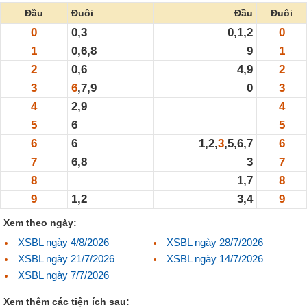
Đầu
Đuôi
Đầu
Đuôi
0
0,3
0,1,2
0
1
0,6,8
9
1
2
0,6
4,9
2
3
6
,7,9
0
3
4
2,9
4
5
6
5
6
6
1,2,
3
,5,6,7
6
7
6,8
3
7
8
1,7
8
9
1,2
3,4
9
Xem theo ngày:
XSBL ngày 4/8/2026
XSBL ngày 28/7/2026
XSBL ngày 21/7/2026
XSBL ngày 14/7/2026
XSBL ngày 7/7/2026
Xem thêm các tiện ích sau: