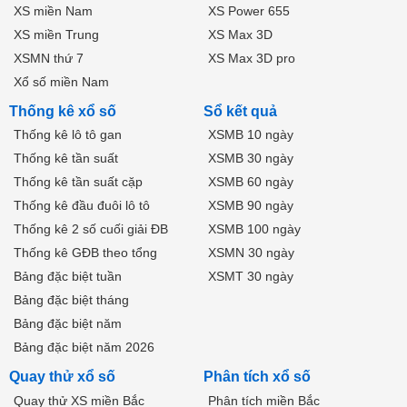
XS miền Nam
XS Power 655
XS miền Trung
XS Max 3D
XSMN thứ 7
XS Max 3D pro
Xổ số miền Nam
Thống kê xổ số
Sổ kết quả
Thống kê lô tô gan
XSMB 10 ngày
Thống kê tần suất
XSMB 30 ngày
Thống kê tần suất cặp
XSMB 60 ngày
Thống kê đầu đuôi lô tô
XSMB 90 ngày
Thống kê 2 số cuối giải ĐB
XSMB 100 ngày
Thống kê GĐB theo tổng
XSMN 30 ngày
Bảng đặc biệt tuần
XSMT 30 ngày
Bảng đặc biệt tháng
Bảng đặc biệt năm
Bảng đặc biệt năm 2026
Quay thử xổ số
Phân tích xổ số
Quay thử XS miền Bắc
Phân tích miền Bắc