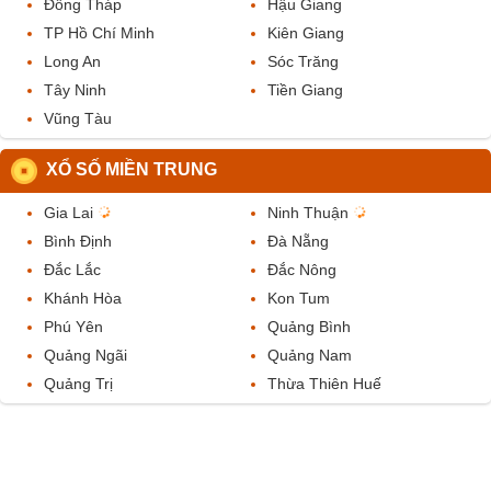
Đồng Tháp
Hậu Giang
TP Hồ Chí Minh
Kiên Giang
Long An
Sóc Trăng
Tây Ninh
Tiền Giang
Vũng Tàu
XỔ SỐ MIỀN TRUNG
Gia Lai
Ninh Thuận
Bình Định
Đà Nẵng
Đắc Lắc
Đắc Nông
Khánh Hòa
Kon Tum
Phú Yên
Quảng Bình
Quảng Ngãi
Quảng Nam
Quảng Trị
Thừa Thiên Huế