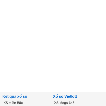
Kết quả xổ số
Xổ số Vietlott
XS miền Bắc
XS Mega 645