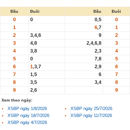
Đầu
Đuôi
Đầu
Đuôi
0
0
0,5
0
1
6
,7
1
2
3,4,6
9
2
3
4,8
2,4,6,8
3
4
3,8
2,3
4
5
0
7,8
5
6
1
,3,7
2,9
6
7
1,5
6
7
8
3,5
3,4
8
9
2,6
9
Xem theo ngày:
XSBP ngày 1/8/2026
XSBP ngày 25/7/2026
XSBP ngày 18/7/2026
XSBP ngày 11/7/2026
XSBP ngày 4/7/2026