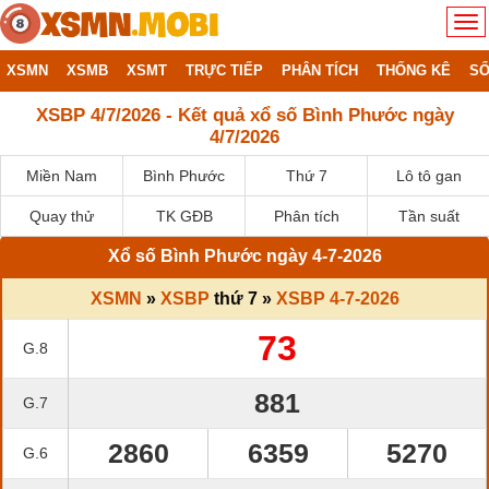
XSMN
XSMB
XSMT
TRỰC TIẾP
PHÂN TÍCH
THỐNG KÊ
SỔ
XSBP 4/7/2026 - Kết quả xổ số Bình Phước ngày
4/7/2026
Miền Nam
Bình Phước
Thứ 7
Lô tô gan
Quay thử
TK GĐB
Phân tích
Tần suất
Xổ số Bình Phước ngày 4-7-2026
XSMN
»
XSBP
thứ 7 »
XSBP 4-7-2026
73
G.8
881
G.7
2860
6359
5270
G.6