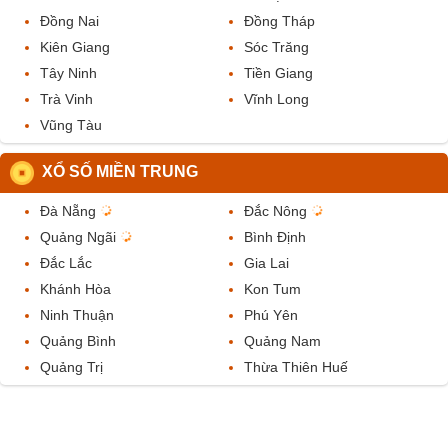
Đồng Nai
Đồng Tháp
Kiên Giang
Sóc Trăng
Tây Ninh
Tiền Giang
Trà Vinh
Vĩnh Long
Vũng Tàu
XỔ SỐ MIỀN TRUNG
Đà Nẵng
Đắc Nông
Quảng Ngãi
Bình Định
Đắc Lắc
Gia Lai
Khánh Hòa
Kon Tum
Ninh Thuận
Phú Yên
Quảng Bình
Quảng Nam
Quảng Trị
Thừa Thiên Huế