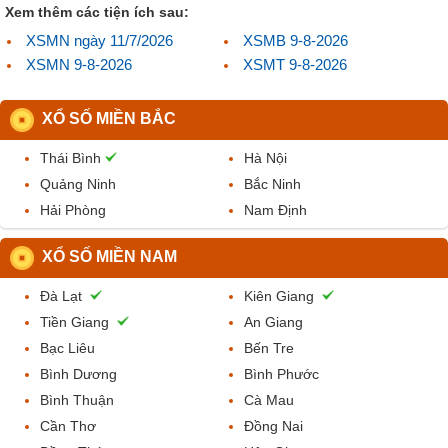
Xem thêm các tiện ích sau:
XSMN ngày 11/7/2026
XSMB 9-8-2026
XSMN 9-8-2026
XSMT 9-8-2026
XỔ SỐ MIỀN BẮC
Thái Bình
Hà Nội
Quảng Ninh
Bắc Ninh
Hải Phòng
Nam Định
XỔ SỐ MIỀN NAM
Đà Lạt
Kiên Giang
Tiền Giang
An Giang
Bạc Liêu
Bến Tre
Bình Dương
Bình Phước
Bình Thuận
Cà Mau
Cần Thơ
Đồng Nai