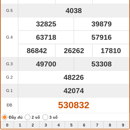
4038
G.5
32825
39879
63718
57916
G.4
86842
26262
17810
49700
53308
G.3
48226
G.2
42074
G.1
530832
ĐB
0
1
2
3
4
5
6
7
8
9