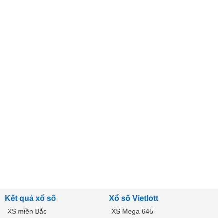
Kết quả xổ số
Xổ số Vietlott
XS miền Bắc
XS Mega 645