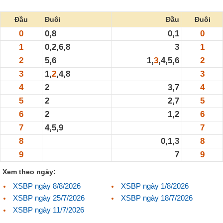
Đầu
Đuôi
Đầu
Đuôi
0
0,8
0,1
0
1
0,2,6,8
3
1
2
5,6
1,
3
,4,5,6
2
3
1,
2
,4,8
3
4
2
3,7
4
5
2
2,7
5
6
2
1,2
6
7
4,5,9
7
8
0,1,3
8
9
7
9
Xem theo ngày:
XSBP ngày 8/8/2026
XSBP ngày 1/8/2026
XSBP ngày 25/7/2026
XSBP ngày 18/7/2026
XSBP ngày 11/7/2026