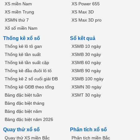
XS miền Nam
XS Power 655
XS miền Trung
XS Max 3D
XSMN thứ 7
XS Max 3D pro
Xổ số miền Nam
Thống kê xổ số
Sổ kết quả
Thống kê lô tô gan
XSMB 10 ngày
Thống kê tần suất
XSMB 30 ngày
Thống kê tần suất cặp
XSMB 60 ngày
Thống kê đầu đuôi lô tô
XSMB 90 ngày
Thống kê 2 số cuối giải ĐB
XSMB 100 ngày
Thống kê GĐB theo tổng
XSMN 30 ngày
Bảng đặc biệt tuần
XSMT 30 ngày
Bảng đặc biệt tháng
Bảng đặc biệt năm
Bảng đặc biệt năm 2026
Quay thử xổ số
Phân tích xổ số
Quay thử XS miền Bắc
Phân tích miền Bắc