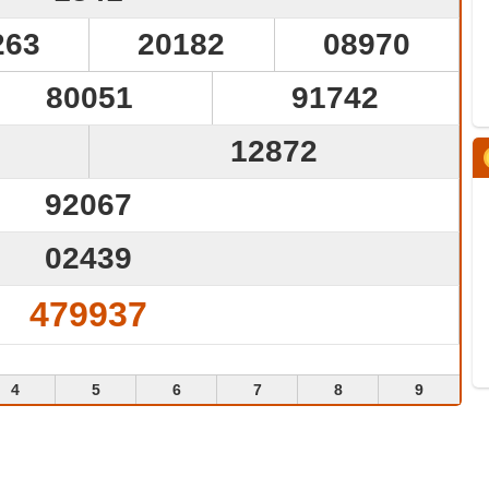
263
20182
08970
80051
91742
12872
92067
02439
479937
4
5
6
7
8
9