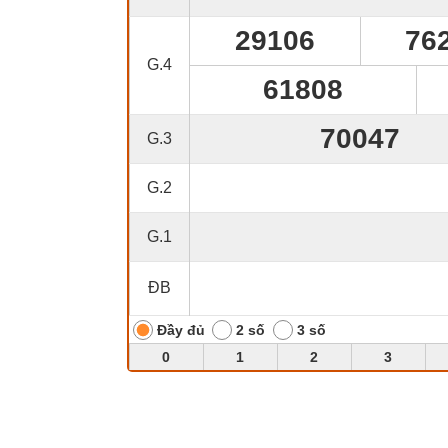
29106
76
G.4
61808
70047
G.3
G.2
G.1
ĐB
0
1
2
3