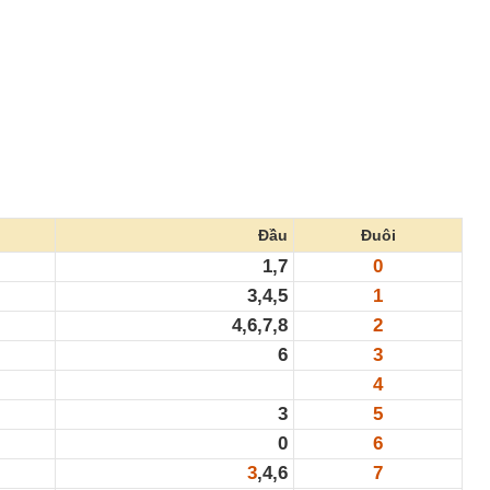
Đầu
Đuôi
1,7
0
3,4,5
1
4,6,7,8
2
6
3
4
3
5
0
6
3
,4,6
7