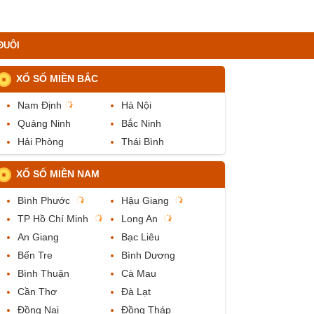
ĐUÔI
XỔ SỐ MIỀN BẮC
Nam Định
Hà Nội
Quảng Ninh
Bắc Ninh
Hải Phòng
Thái Bình
XỔ SỐ MIỀN NAM
Bình Phước
Hậu Giang
TP Hồ Chí Minh
Long An
An Giang
Bạc Liêu
Bến Tre
Bình Dương
Bình Thuận
Cà Mau
Cần Thơ
Đà Lạt
Đồng Nai
Đồng Tháp