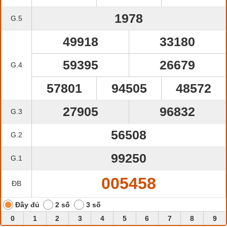
1978
G.5
49918
33180
59395
26679
G.4
57801
94505
48572
27905
96832
G.3
56508
G.2
99250
G.1
005458
ĐB
0
1
2
3
4
5
6
7
8
9