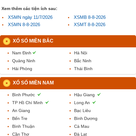
Xem thêm các tiện ích sau:
XSMN ngày 11/7/2026
XSMB 8-8-2026
XSMN 8-8-2026
XSMT 8-8-2026
XỔ SỐ MIỀN BẮC
Nam Định
Hà Nội
Quảng Ninh
Bắc Ninh
Hải Phòng
Thái Bình
XỔ SỐ MIỀN NAM
Bình Phước
Hậu Giang
TP Hồ Chí Minh
Long An
An Giang
Bạc Liêu
Bến Tre
Bình Dương
Bình Thuận
Cà Mau
Cần Thơ
Đà Lạt