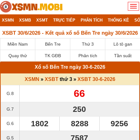
XSMN
XSMB
XSMT
TRỰC TIẾP
PHÂN TÍCH
THỐNG KÊ
SỔ
XSBT 30/6/2026 - Kết quả xổ số Bến Tre ngày 30/6/2026
Miền Nam
Bến Tre
Thứ 3
Lô tô gan
Quay thử
TK GĐB
Phân tích
Tần suất
Xổ số Bến Tre ngày 30-6-2026
XSMN
»
XSBT
thứ 3 »
XSBT 30-6-2026
66
G.8
250
G.7
1802
8288
9256
G.6
7587
G.5