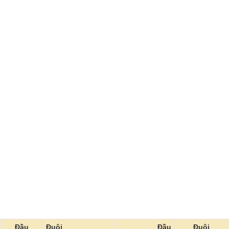
Đầu
Đuôi
Đầu
Đuôi