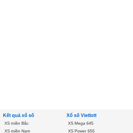
Kết quả xổ số
Xổ số Vietlott
XS miền Bắc
XS Mega 645
XS miền Nam
XS Power 655