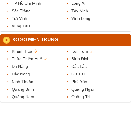
TP Hồ Chí Minh
Long An
Sóc Trăng
Tây Ninh
Trà Vinh
Vĩnh Long
Vũng Tàu
XỔ SỐ MIỀN TRUNG
Khánh Hòa
Kon Tum
Thừa Thiên Huế
Bình Định
Đà Nẵng
Đắc Lắc
Đắc Nông
Gia Lai
Ninh Thuận
Phú Yên
Quảng Bình
Quảng Ngãi
Quảng Nam
Quảng Trị