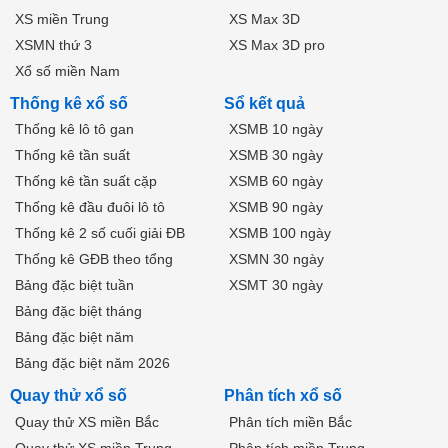
XS miền Trung
XS Max 3D
XSMN thứ 3
XS Max 3D pro
Xổ số miền Nam
Thống kê xổ số
Sổ kết quả
Thống kê lô tô gan
XSMB 10 ngày
Thống kê tần suất
XSMB 30 ngày
Thống kê tần suất cặp
XSMB 60 ngày
Thống kê đầu đuôi lô tô
XSMB 90 ngày
Thống kê 2 số cuối giải ĐB
XSMB 100 ngày
Thống kê GĐB theo tổng
XSMN 30 ngày
Bảng đặc biệt tuần
XSMT 30 ngày
Bảng đặc biệt tháng
Bảng đặc biệt năm
Bảng đặc biệt năm 2026
Quay thử xổ số
Phân tích xổ số
Quay thử XS miền Bắc
Phân tích miền Bắc
Quay thử XS miền Trung
Phân tích miền Trung