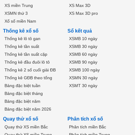
XS miền Trung
XS Max 3D
XSMN thứ 3
XS Max 3D pro
Xổ số miền Nam
Thống kê xổ số
Sổ kết quả
Thống kê lô tô gan
XSMB 10 ngày
Thống kê tần suất
XSMB 30 ngày
Thống kê tần suất cặp
XSMB 60 ngày
Thống kê đầu đuôi lô tô
XSMB 90 ngày
Thống kê 2 số cuối giải ĐB
XSMB 100 ngày
Thống kê GĐB theo tổng
XSMN 30 ngày
Bảng đặc biệt tuần
XSMT 30 ngày
Bảng đặc biệt tháng
Bảng đặc biệt năm
Bảng đặc biệt năm 2026
Quay thử xổ số
Phân tích xổ số
Quay thử XS miền Bắc
Phân tích miền Bắc
Quay thử XS miền Trung
Phân tích miền Trung