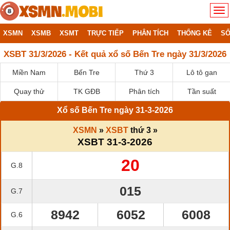
XSMN
XSMB
XSMT
TRỰC TIẾP
PHÂN TÍCH
THỐNG KÊ
SỔ
XSBT 31/3/2026 - Kết quả xổ số Bến Tre ngày 31/3/2026
Miền Nam
Bến Tre
Thứ 3
Lô tô gan
Quay thử
TK GĐB
Phân tích
Tần suất
Xổ số Bến Tre ngày 31-3-2026
XSMN
»
XSBT
thứ 3 »
XSBT 31-3-2026
20
G.8
015
G.7
8942
6052
6008
G.6