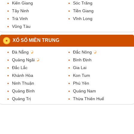
Kiên Giang
Sóc Trăng
Tây Ninh
Tiền Giang
Trà Vinh
Vĩnh Long
Vũng Tàu
XỔ SỐ MIỀN TRUNG
Đà Nẵng
Đắc Nông
Quảng Ngãi
Bình Định
Đắc Lắc
Gia Lai
Khánh Hòa
Kon Tum
Ninh Thuận
Phú Yên
Quảng Bình
Quảng Nam
Quảng Trị
Thừa Thiên Huế