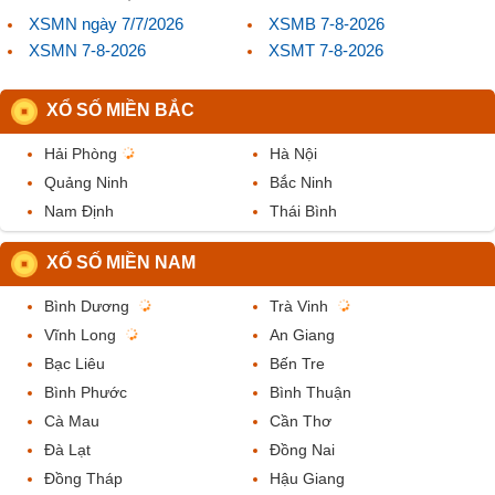
XSMN ngày 7/7/2026
XSMB 7-8-2026
XSMN 7-8-2026
XSMT 7-8-2026
XỔ SỐ MIỀN BẮC
Hải Phòng
Hà Nội
Quảng Ninh
Bắc Ninh
Nam Định
Thái Bình
XỔ SỐ MIỀN NAM
Bình Dương
Trà Vinh
Vĩnh Long
An Giang
Bạc Liêu
Bến Tre
Bình Phước
Bình Thuận
Cà Mau
Cần Thơ
Đà Lạt
Đồng Nai
Đồng Tháp
Hậu Giang