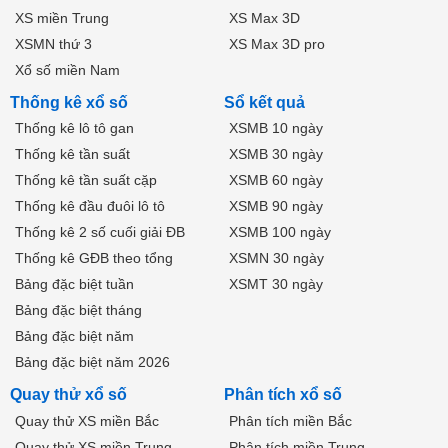
XS miền Trung
XS Max 3D
XSMN thứ 3
XS Max 3D pro
Xổ số miền Nam
Thống kê xổ số
Sổ kết quả
Thống kê lô tô gan
XSMB 10 ngày
Thống kê tần suất
XSMB 30 ngày
Thống kê tần suất cặp
XSMB 60 ngày
Thống kê đầu đuôi lô tô
XSMB 90 ngày
Thống kê 2 số cuối giải ĐB
XSMB 100 ngày
Thống kê GĐB theo tổng
XSMN 30 ngày
Bảng đặc biệt tuần
XSMT 30 ngày
Bảng đặc biệt tháng
Bảng đặc biệt năm
Bảng đặc biệt năm 2026
Quay thử xổ số
Phân tích xổ số
Quay thử XS miền Bắc
Phân tích miền Bắc
Quay thử XS miền Trung
Phân tích miền Trung