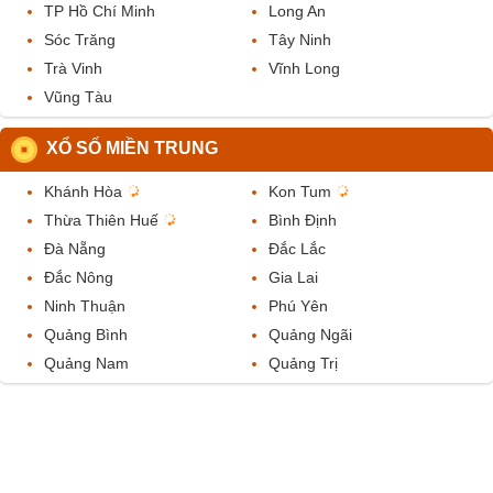
TP Hồ Chí Minh
Long An
Sóc Trăng
Tây Ninh
Trà Vinh
Vĩnh Long
Vũng Tàu
XỔ SỐ MIỀN TRUNG
Khánh Hòa
Kon Tum
Thừa Thiên Huế
Bình Định
Đà Nẵng
Đắc Lắc
Đắc Nông
Gia Lai
Ninh Thuận
Phú Yên
Quảng Bình
Quảng Ngãi
Quảng Nam
Quảng Trị