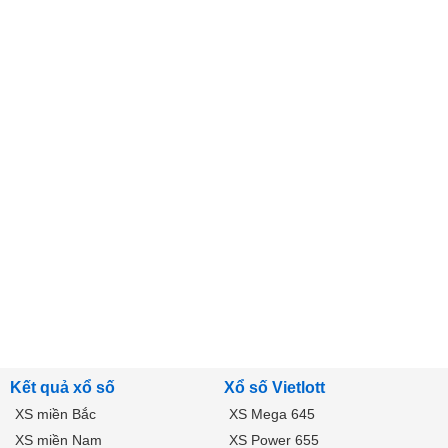
Kết quả xổ số
Xổ số Vietlott
XS miền Bắc
XS Mega 645
XS miền Nam
XS Power 655