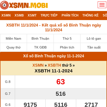
XSMN
XSMB
XSMT
TRỰC TIẾP
PHÂN TÍCH
THỐNG KÊ
SỔ
XSBTH 11/1/2024 - Kết quả xổ số Bình Thuận ngày
11/1/2024
Miền Nam
Bình Thuận
Thứ 5
Lô tô gan
Quay thử
TK GĐB
Phân tích
Tần suất
Xổ số Bình Thuận ngày 11-1-2024
XSMN
»
XSBTH
thứ 5 »
XSBTH 11-1-2024
63
G.8
516
G.7
9175
5116
2717
G.6