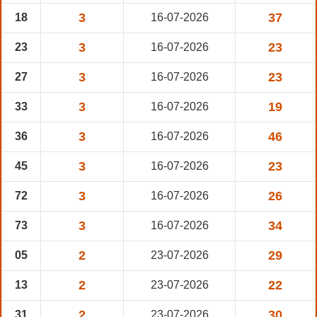
3
37
18
16-07-2026
3
23
23
16-07-2026
3
23
27
16-07-2026
3
19
33
16-07-2026
3
46
36
16-07-2026
3
23
45
16-07-2026
3
26
72
16-07-2026
3
34
73
16-07-2026
2
29
05
23-07-2026
2
22
13
23-07-2026
2
30
31
23-07-2026