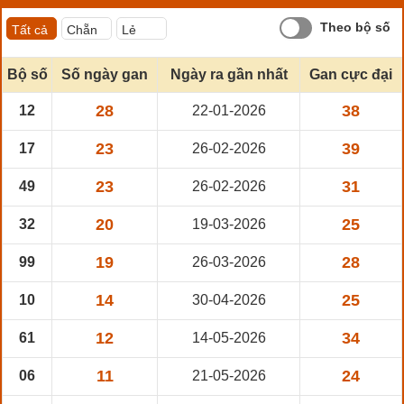
Theo bộ số
Tất cả
Chẵn
Lẻ
Bộ số
Số ngày gan
Ngày ra gần nhất
Gan cực đại
28
38
12
22-01-2026
23
39
17
26-02-2026
23
31
49
26-02-2026
20
25
32
19-03-2026
19
28
99
26-03-2026
14
25
10
30-04-2026
12
34
61
14-05-2026
11
24
06
21-05-2026