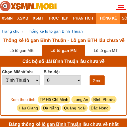
XSMN
XSMB
XSMT
TRỰC TIẾP
PHÂN TÍCH
THỐNG KÊ
SỔ
Trang chủ
Thống kê lô tô gan Bình Thuận
Thống kê lô gan Bình Thuận - Lô gan BTH lâu chưa về
Lô tô gan MB
Lô tô gan MN
Lô tô gan MT
Các bộ số đài Bình Thuận lâu chưa về
Chọn Miền/tỉnh:
Biên độ:
Xem
Xem theo tỉnh:
TP Hồ Chí Minh
Long An
Bình Phước
Hậu Giang
Đà Nẵng
Quảng Ngãi
Đắc Nông
Bảng thống kê
lô gan Bình Thuận
lâu chưa về nhất