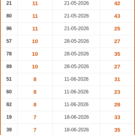
11
42
21
21-05-2026
11
43
80
21-05-2026
11
25
96
21-05-2026
10
27
57
28-05-2026
10
35
78
28-05-2026
10
27
89
28-05-2026
8
31
51
11-06-2026
8
23
60
11-06-2026
8
28
82
11-06-2026
7
33
19
18-06-2026
7
35
39
18-06-2026