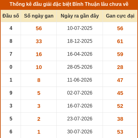
Thống kê đầu giải đặc biệt Bình Thuận lâu chưa về
Đầu số
Số ngày gan
Ngày ra gần đây
Gan cực đại
56
56
4
10-07-2025
33
61
8
18-12-2025
16
59
7
16-04-2026
10
28
0
28-05-2026
8
47
1
11-06-2026
5
45
9
02-07-2026
3
52
3
16-07-2026
2
38
5
23-07-2026
1
53
6
30-07-2026