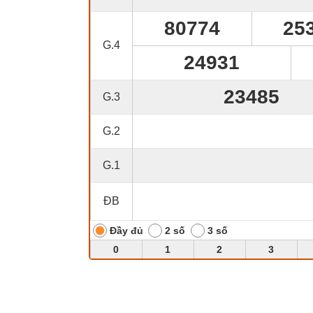
80774
25
G.4
24931
23485
G.3
G.2
G.1
ĐB
0
1
2
3