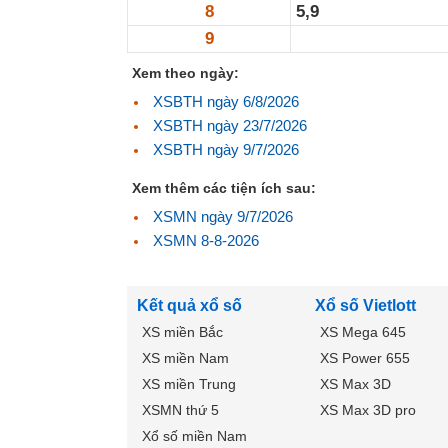
8
5,9
9
Xem theo ngày:
XSBTH ngày 6/8/2026
XSBTH ngày 23/7/2026
XSBTH ngày 9/7/2026
Xem thêm các tiện ích sau:
XSMN ngày 9/7/2026
XSMN 8-8-2026
Kết quả xổ số
Xổ số Vietlott
XS miền Bắc
XS Mega 645
XS miền Nam
XS Power 655
XS miền Trung
XS Max 3D
XSMN thứ 5
XS Max 3D pro
Xổ số miền Nam