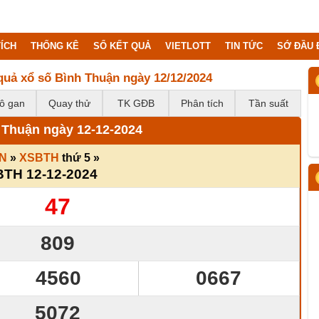
ÍCH
THỐNG KÊ
SỔ KẾT QUẢ
VIETLOTT
TIN TỨC
SỚ ĐẦU 
quả xổ số Bình Thuận ngày 12/12/2024
tô gan
Quay thử
TK GĐB
Phân tích
Tần suất
 Thuận ngày 12-12-2024
N
»
XSBTH
thứ 5 »
TH 12-12-2024
47
809
4560
0667
5072